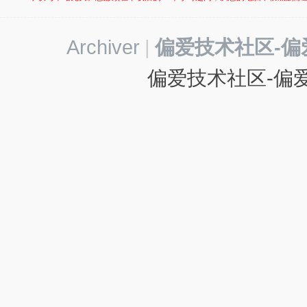
-
我
Archiver
|
偏爱技术社区-偏
爱
辅
偏爱技术社区-偏爱
助
-
娱
乐
网
-
游
戏
源
码