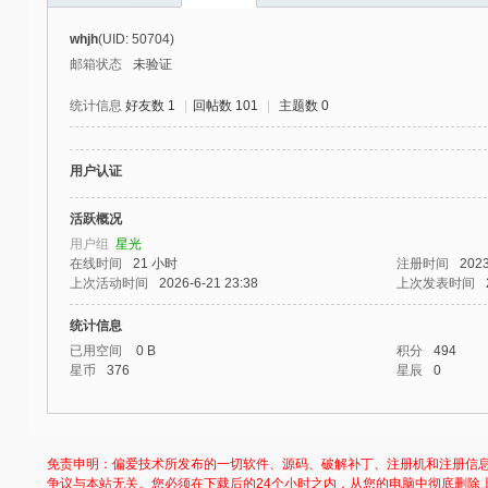
社
whjh
(UID: 50704)
区
邮箱状态
未验证
-
统计信息
好友数 1
|
回帖数 101
|
主题数 0
偏
爱
用户认证
技
术
活跃概况
用户组
星光
吧
在线时间
21 小时
注册时间
2023
-
上次活动时间
2026-6-21 23:38
上次发表时间
源
统计信息
码
已用空间
0 B
积分
494
星币
376
星辰
0
-
科
学
免责申明：偏爱技术所发布的一切软件、源码、破解补丁、注册机和注册信
刀
争议与本站无关。您必须在下载后的24个小时之内，从您的电脑中彻底删除