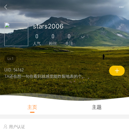
stars2006
0
0
0
人气
粉丝
关注
0
1
1
0
0
Lv.1
主题
回复
好友
粉丝
关注
UID: 54162
TA还在想一句你看到就感觉能炸裂地表的个性签名
0
0
109
说说
人气
积分
主页
主题
用户认证