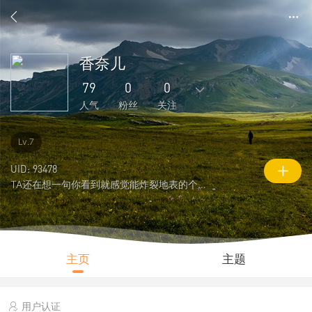
香奈儿
79
0
0
人气
粉丝
关注
285
16
0
0
0
Lv.7
主题
回复
好友
粉丝
关注
UID: 93478
TA还在想一句你看到就感觉能炸裂地表的个性签名
0
79
4461
说说
人气
积分
主页
主题
用户认证