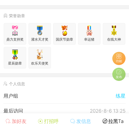
荣誉勋章
鼎力支持奖
灌水天才奖
国庆节勋章
幸运猪
在线大神
功能
星辰勋章
欢乐天使奖
发布
个人信息
用户组
练星
最后访问
2026-8-6 13:25
加好友
打招呼
发信息
拉黑Ta
上次活动时间
2026-8-6 13:25