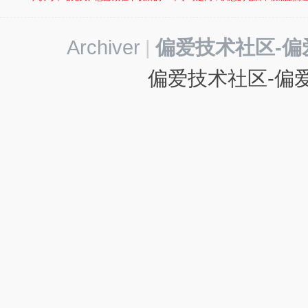
-
我
Archiver
|
偏爱技术社区-偏
爱
辅
偏爱技术社区-偏爱
助
-
娱
乐
网
-
游
戏
源
码