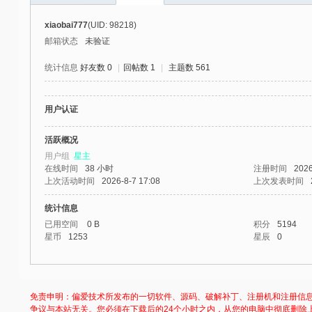
社
xiaobai777
(UID: 98218)
区
邮箱状态
未验证
-
统计信息
好友数 0
|
回帖数 1
|
主题数 561
偏
爱
用户认证
技
术
活跃概况
用户组
星主
吧
在线时间
38 小时
注册时间
2026
-
上次活动时间
2026-8-7 17:08
上次发表时间
源
统计信息
码
已用空间
0 B
积分
5194
星币
1253
星辰
0
-
科
学
免责申明：偏爱技术所发布的一切软件、源码、破解补丁、注册机和注册信
刀
争议与本站无关。您必须在下载后的24个小时之内，从您的电脑中彻底删除