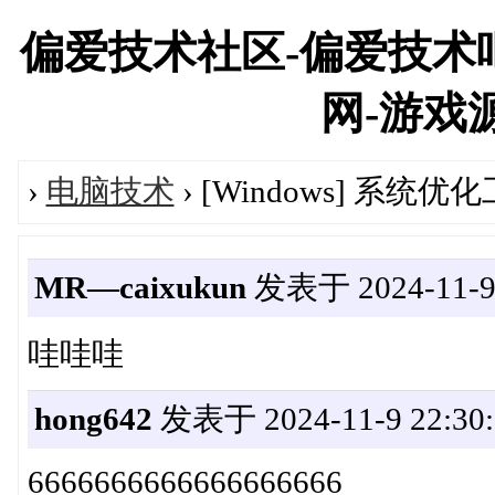
偏爱技术社区-偏爱技术吧
网-游戏源码
›
电脑技术
› [Windows] 系统优化
MR—caixukun
发表于 2024-11-9 
哇哇哇
hong642
发表于 2024-11-9 22:30:
6666666666666666666