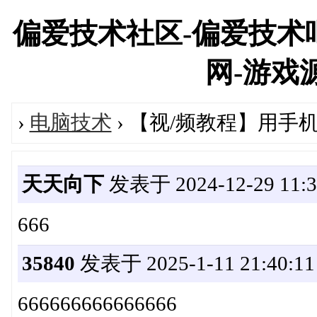
偏爱技术社区-偏爱技术吧
网-游戏源码
›
电脑技术
› 【视/频教程】用手
天天向下
发表于 2024-12-29 11:3
666
35840
发表于 2025-1-11 21:40:11
666666666666666