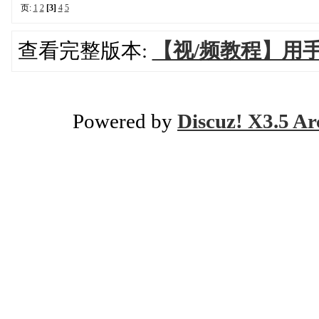
页:
1
2
[3]
4
5
查看完整版本:
【视/频教程】用
Powered by
Discuz! X3.5 Ar