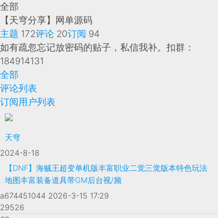
全部
【天穹分享】网单源码
主题
172
评论
20
订阅
94
如有疏忽忘记放密码的贴子，私信我补。扣群：
184914131
全部
评论列表
订阅用户列表
天穹
2024-8-18
【DNF】海贼王超变单机版丰富职业二觉三觉版本特色玩法
地图丰富装备道具带GM后台视/频
a674451044
2026-3-15 17:29
29526