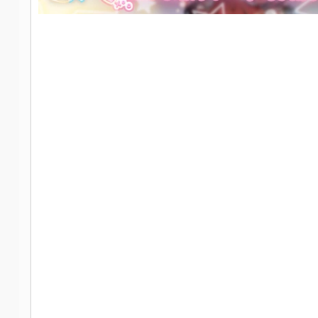
社
区
-
偏
爱
技
术
吧
-
源
码
-
科
学
刀