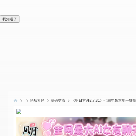
我知道了
论坛社区
源码交流
《明日方舟2.7.31》七周年版本地一键
偏
爱
技
术