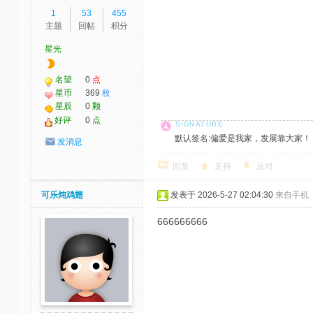
1
53
455
主题
回帖
积分
星光
名望
0
点
星币
369
枚
星辰
0
颗
好评
0
点
默认签名:偏爱是我家，发展靠大家！ 社区反馈邮
发消息
回复
支持
反对
可乐炖鸡翅
发表于 2026-5-27 02:04:30
来自手机
666666666