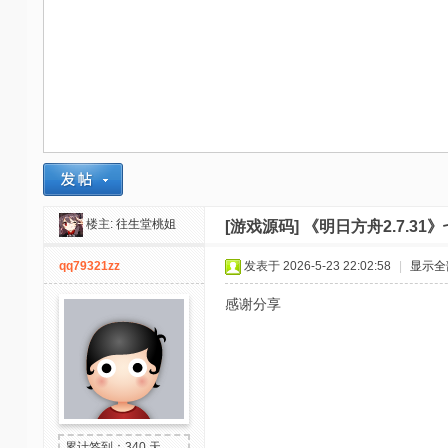
-
我
爱
辅
助
-
娱
乐
楼主:
往生堂桃姐
[游戏源码]
《明日方舟2.7.3
网
qq79321zz
发表于 2026-5-23 22:02:58
|
显示全
-
感谢分享
游
戏
源
码
累计签到：340 天