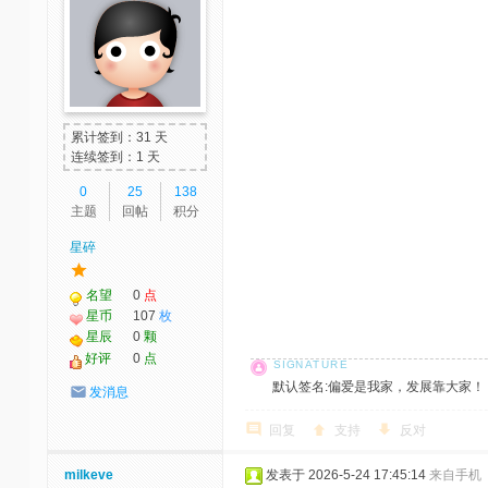
累计签到：31 天
连续签到：1 天
0
25
138
主题
回帖
积分
星碎
名望
0
点
星币
107
枚
星辰
0
颗
好评
0
点
默认签名:偏爱是我家，发展靠大家！ 社区反馈邮
发消息
回复
支持
反对
milkeve
发表于 2026-5-24 17:45:14
来自手机