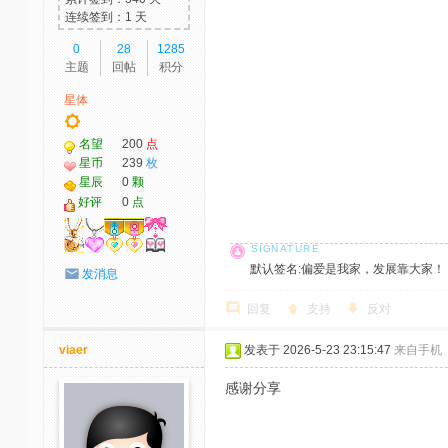
连续签到：1 天
0
28
1285
主题
回帖
积分
星体
名望
200
点
星币
239
枚
星辰
0
颗
好评
0
点
默认签名:偏爱是我家，发展靠大家！ 社区反馈邮
发消息
回复
支持
反对
viaer
发表于 2026-5-23 23:15:47
来自手机
感谢分享