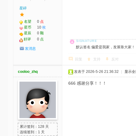
星碎
名望
0
点
星币
10
枚
星辰
0
颗
好评
0
点
默认签名:偏爱是我家，发展靠大家！ 社区反馈邮
发消息
回复
支持
反对
cooloo_zhq
发表于 2026-5-26 21:36:32
|
显示全
666 感谢分享！！！
累计签到：128 天
连续签到：1 天