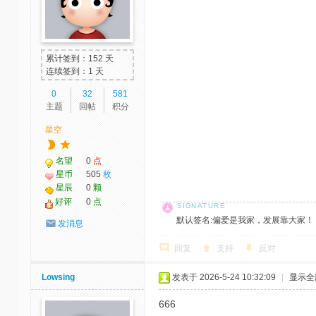
累计签到：152 天
连续签到：1 天
0
32
581
主题
回帖
积分
星空
名望
0
点
星币
505
枚
星辰
0
颗
好评
0
点
默认签名:偏爱是我家，发展靠大家！ 社区反馈邮
发消息
回复
支持
反对
Lowsing
发表于 2026-5-24 10:32:09
|
显示全
666