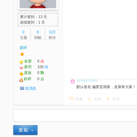
累计签到：13 天
连续签到：1 天
0
8
123
主题
回帖
积分
星碎
名望
0
点
星币
106
枚
星辰
0
颗
好评
0
点
默认签名:偏爱是我家，发展靠大家！ 社区反馈邮
发消息
回复
支持
反对