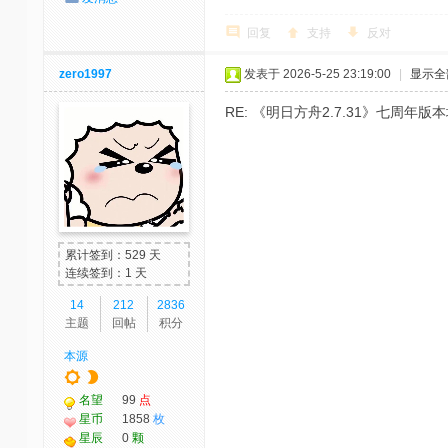
回复
支持
反对
zero1997
发表于 2026-5-25 23:19:00
|
显示全
RE: 《明日方舟2.7.31》七周年版本
累计签到：529 天
连续签到：1 天
14
212
2836
主题
回帖
积分
本源
名望
99
点
星币
1858
枚
星辰
0
颗