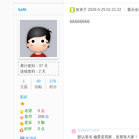
kaftt
发表于 2026-5-25 01:21:22
|
显示全
66666666
累计签到：37 天
连续签到：2 天
1
49
276
主题
回帖
积分
星碎
名望
0
点
星币
209
枚
星辰
0
颗
好评
0
点
默认签名:偏爱是我家，发展靠大家！ 社区反馈邮
发消息