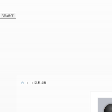
我知道了
隐私提醒
偏
爱
技
术