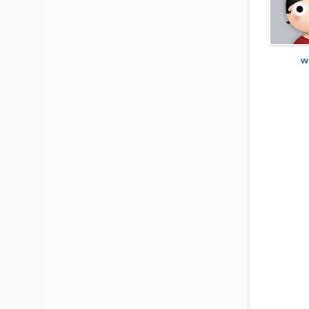
社
区
-
w
偏
爱
技
术
吧
-
源
码
-
科
学
刀