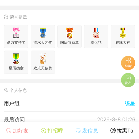
荣誉勋章
鼎力支持奖
灌水天才奖
国庆节勋章
幸运猪
在线大神
功能
星辰勋章
欢乐天使奖
发布
个人信息
用户组
练星
最后访问
2026-8-8 01:26
加好友
打招呼
发信息
拉黑Ta
上次活动时间
2026-8-7 22:51