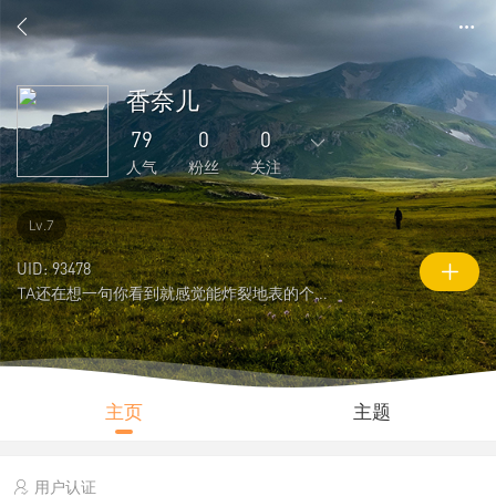
香奈儿
79
0
0
人气
粉丝
关注
291
16
0
0
0
Lv.7
主题
回复
好友
粉丝
关注
UID: 93478
TA还在想一句你看到就感觉能炸裂地表的个性签名
0
79
4521
说说
人气
积分
主页
主题
用户认证