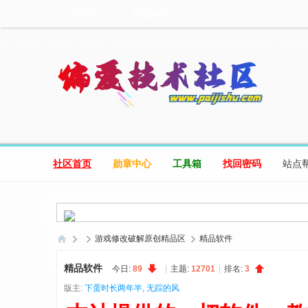
设为首页
收藏本站
社区首页
勋章中心
工具箱
找回密码
站点
游戏修改破解原创精品区
精品软件
偏
精品软件
今日:
89
|
主题:
12701
|
排名:
3
爱
版主:
下蛋时长两年半
,
无踪的风
技