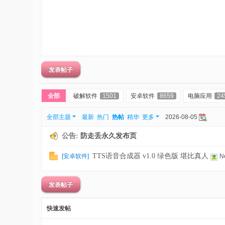
刀
-
我
爱
辅
发表帖子
助
-
全部
破解软件
1501
安卓软件
8659
电脑应用
24
娱
乐
全部主题
最新
热门
热帖
精华
更多
2026-08-05
网
公告:
防走丢永久发布页
-
TTS语音合成器 v1.0 绿色版 堪比真人
[
安卓软件
]
N
游
戏
发表帖子
源
码
快速发帖