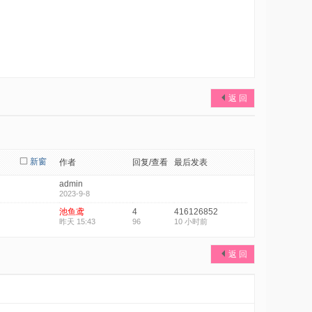
返 回
新窗
作者
回复/查看
最后发表
admin
2023-9-8
池鱼鸢
4
416126852
昨天 15:43
96
10 小时前
返 回