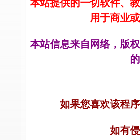
本站提供的一切软件、教
术
社
用于商业或
区
-
偏
本站信息来自网络，版权
爱
的
技
术
吧
-
源
如果您喜欢该程序
码
-
科
如有侵
学