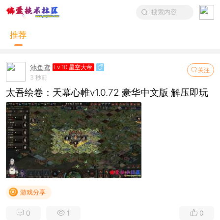
搜索内容
推荐
池鱼鸢
Lv.10 星空大帝
关注
3 秒前
太吾绘卷：天幕心帷v1.0.72 豪华中文版 解压即玩
游戏分享
0
1
0