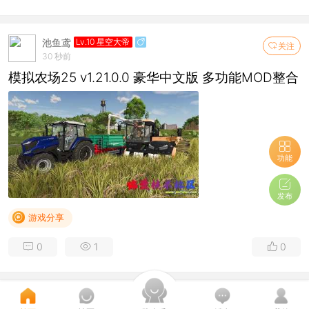
池鱼鸢
Lv.10 星空大帝
关注
30 秒前
模拟农场25 v1.21.0.0 豪华中文版 多功能MOD整合
功能
发布
游戏分享
0
1
0
池鱼鸢
Lv.10 星空大帝
关注