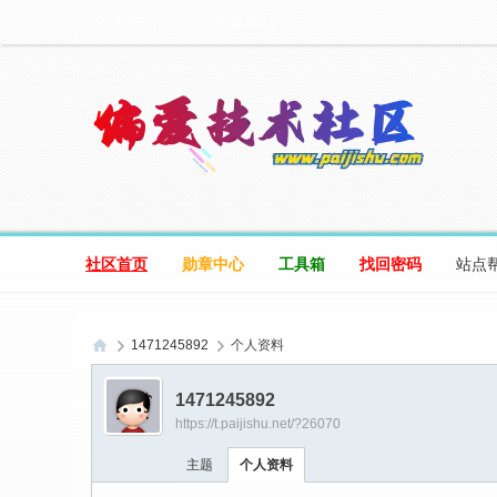
设为首页
收藏本站
社区首页
勋章中心
工具箱
找回密码
站点
1471245892
个人资料
偏
1471245892
爱
https://t.paijishu.net/?26070
技
主题
个人资料
术