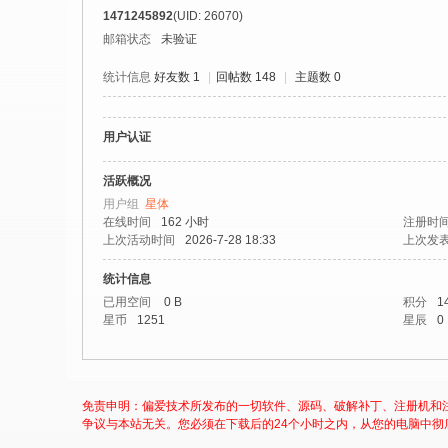
社
1471245892
(UID: 26070)
区
邮箱状态
未验证
-
统计信息
好友数 1
|
回帖数 148
|
主题数 0
偏
爱
用户认证
技
术
活跃概况
用户组
星体
吧
在线时间
162 小时
注册时
-
上次活动时间
2026-7-28 18:33
上次发
源
统计信息
码
已用空间
0 B
积分
1
星币
1251
星辰
0
-
科
学
免责申明：偏爱技术所发布的一切软件、源码、破解补丁、注册机和
刀
争议与本站无关。您必须在下载后的24个小时之内，从您的电脑中彻
-