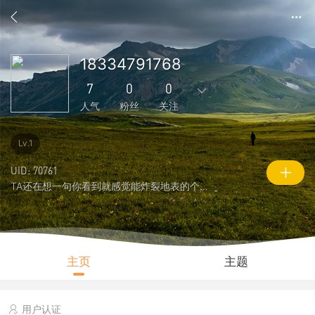
18334791768
7
0
0
人气
粉丝
关注
0
11
0
0
0
Lv.1
主题
回复
好友
粉丝
关注
UID: 70761
TA还在想一句你看到就感觉能炸裂地表的个性签名
0
7
89
说说
人气
积分
主页
主题
用户认证