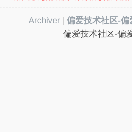
-
我
Archiver
|
偏爱技术社区-偏
爱
辅
偏爱技术社区-偏爱
助
-
娱
乐
网
-
游
戏
源
码