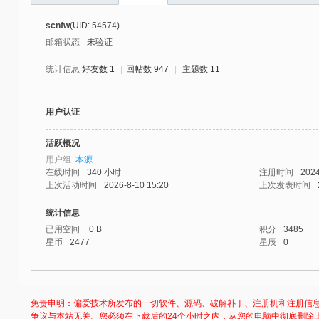
社
scnfw
(UID: 54574)
区
邮箱状态
未验证
-
统计信息
好友数 1
|
回帖数 947
|
主题数 11
偏
爱
用户认证
技
术
活跃概况
用户组
本源
吧
在线时间
340 小时
注册时间
2024
-
上次活动时间
2026-8-10 15:20
上次发表时间
源
统计信息
码
已用空间
0 B
积分
3485
星币
2477
星辰
0
-
科
学
免责申明：偏爱技术所发布的一切软件、源码、破解补丁、注册机和注册信
刀
争议与本站无关。您必须在下载后的24个小时之内，从您的电脑中彻底删除