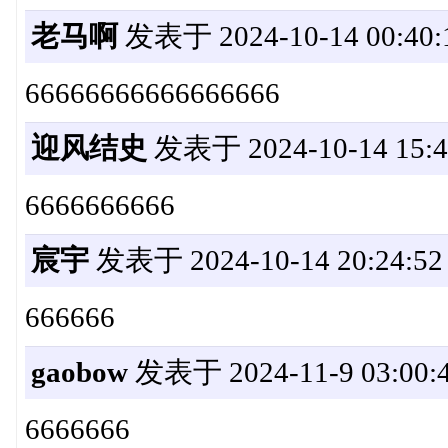
老马啊
发表于 2024-10-14 00:40:
66666666666666666
迎风结史
发表于 2024-10-14 15:4
6666666666
宸宇
发表于 2024-10-14 20:24:52
666666
gaobow
发表于 2024-11-9 03:00:
6666666