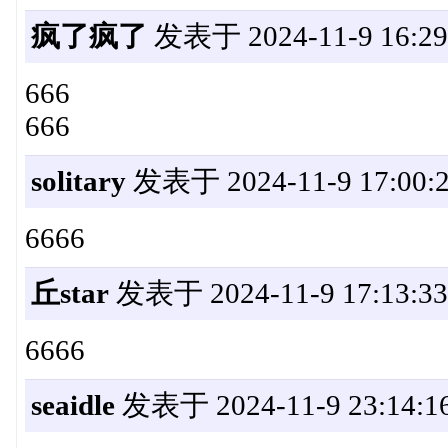
疯了疯了
发表于 2024-11-9 16:29
666
666
solitary
发表于 2024-11-9 17:00:
6666
丘star
发表于 2024-11-9 17:13:33
6666
seaidle
发表于 2024-11-9 23:14:1