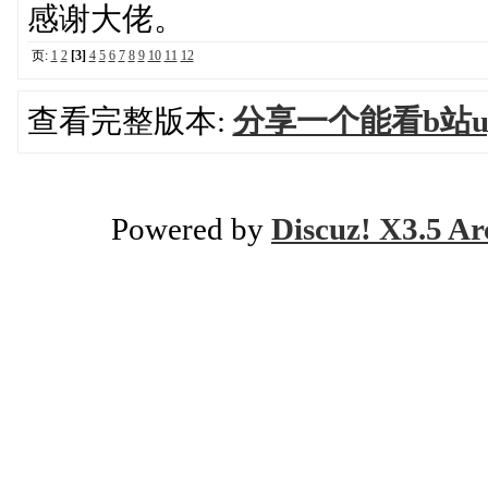
感谢大佬。
页:
1
2
[3]
4
5
6
7
8
9
10
11
12
查看完整版本:
分享一个能看b站u
Powered by
Discuz! X3.5 Ar