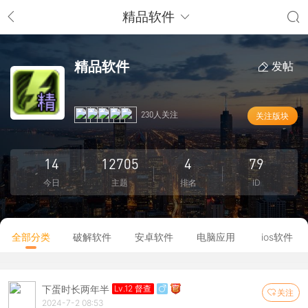
精品软件
精品软件
发帖
230人关注
关注版块
14
12705
4
79
今日
主题
排名
ID
全部分类
破解软件
安卓软件
电脑应用
ios软件
下蛋时长两年半
Lv.12 督查
关注
2024-7-2 08:53