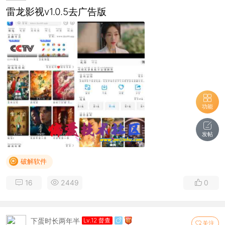
雷龙影视v1.0.5去广告版
功能
发帖
破解软件
16
2449
0
下蛋时长两年半
Lv.12 督查
关注