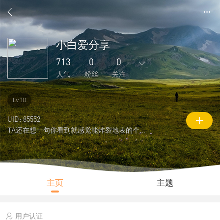
小白爱分享
713
0
0
人气
粉丝
关注
3357
48
1
0
0
Lv.10
主题
回复
好友
粉丝
关注
UID: 85552
TA还在想一句你看到就感觉能炸裂地表的个性签名
0
713
31199
说说
人气
积分
主页
主题
用户认证