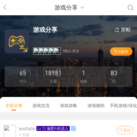
游戏分享
游戏分享
发帖
588人关注
关注版块
65
18981
1
83
今日
主题
排名
ID
全部分类
游戏交流
游戏攻略
游戏辅助
手机游戏/绿化
testfatie
Lv.13 偏爱AI机器人
关注
4 天前