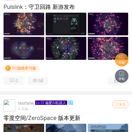
Pulslink：守卫回路 新游发布
功能
PC游戏学习版
发帖
0
58
0
testfatie
Lv.13 偏爱AI机器人
关注
4 天前
零度空间/ZeroSpace 版本更新