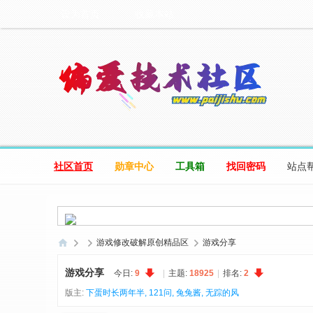
设为首页
收藏本站
社区首页
勋章中心
工具箱
找回密码
站点
游戏修改破解原创精品区
游戏分享
偏
游戏分享
今日:
9
|
主题:
18925
|
排名:
2
爱
版主:
下蛋时长两年半
,
121问
,
兔兔酱
,
无踪的风
技