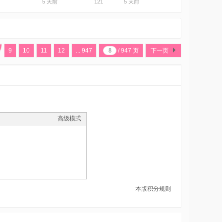
5 天前
121
5 天前
9
10
11
12
... 947
/ 947 页
下一页
高级模式
本版积分规则