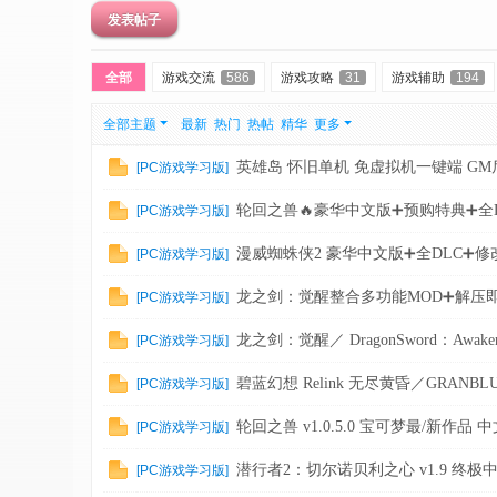
术
发表帖子
社
全部
游戏交流
586
游戏攻略
31
游戏辅助
194
区
-
全部主题
最新
热门
热帖
精华
更多
偏
英雄岛 怀旧单机 免虚拟机一键端 GM
[
PC游戏学习版
]
爱
技
轮回之兽🔥豪华中文版➕预购特典➕全
[
PC游戏学习版
]
术
漫威蜘蛛侠2 豪华中文版➕全DLC➕修
[
PC游戏学习版
]
吧
龙之剑：觉醒整合多功能MOD➕解压
[
PC游戏学习版
]
-
源
龙之剑：觉醒／ DragonSword：Awaken
[
PC游戏学习版
]
码
碧蓝幻想 Relink 无尽黄昏／GRANBLUE F
[
PC游戏学习版
]
-
轮回之兽 v1.0.5.0 宝可梦最/新作品 
[
PC游戏学习版
]
科
学
潜行者2：切尔诺贝利之心 v1.9 终极
[
PC游戏学习版
]