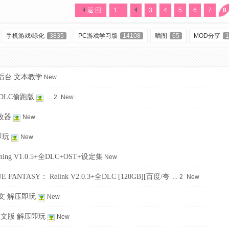
返 回
1 ...
3
4
5
6
7
8
手机游戏/绿化
3835
PC游戏学习版
14108
晒图
65
MOD分享
1
后台 文本教学
New
DLC偷跑版
...
2
New
改器
New
即玩
New
ing V1.0.5+全DLC+OST+设定集
New
ANTASY： Relink V2.0.3+全DLC [120GB][百度/夸
...
2
New
中文 解压即玩
New
中文版 解压即玩
New