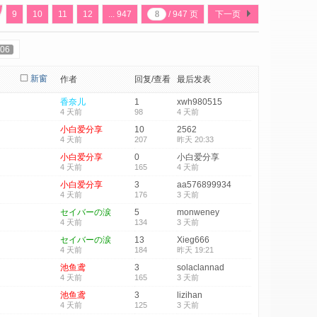
9
10
11
12
... 947
/ 947 页
下一页
06
新窗
作者
回复/查看
最后发表
香奈儿
1
xwh980515
4 天前
98
4 天前
小白爱分享
10
2562
4 天前
207
昨天 20:33
小白爱分享
0
小白爱分享
4 天前
165
4 天前
小白爱分享
3
aa576899934
4 天前
176
3 天前
セイバーの涙
5
monweney
4 天前
134
3 天前
セイバーの涙
13
Xieg666
4 天前
184
昨天 19:21
池鱼鸢
3
solaclannad
4 天前
165
3 天前
池鱼鸢
3
lizihan
4 天前
125
3 天前