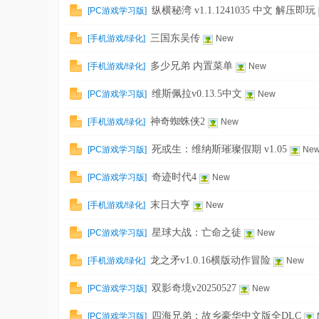
刀
纵横秘湾 v1.1.1241035 中文 解压即玩
[
PC游戏学习版
]
-
三国东吴传
[
手机游戏/绿化
]
New
我
爱
多少兄弟 内置菜单
[
手机游戏/绿化
]
New
辅
维斯佩拉v0.13.5中文
[
PC游戏学习版
]
New
助
神奇蜘蛛侠2
[
手机游戏/绿化
]
New
-
娱
死或生：维纳斯璀璨假期 v1.05
[
PC游戏学习版
]
Ne
乐
奇迹时代4
[
PC游戏学习版
]
New
网
末日大亨
[
手机游戏/绿化
]
New
-
游
星球大战：亡命之徒
[
PC游戏学习版
]
New
戏
龙之矛v1.0.16横版动作冒险
[
手机游戏/绿化
]
New
源
双影奇境v20250527
[
PC游戏学习版
]
New
码
四海兄弟：故乡豪华中文版全DLC
[
PC游戏学习版
]