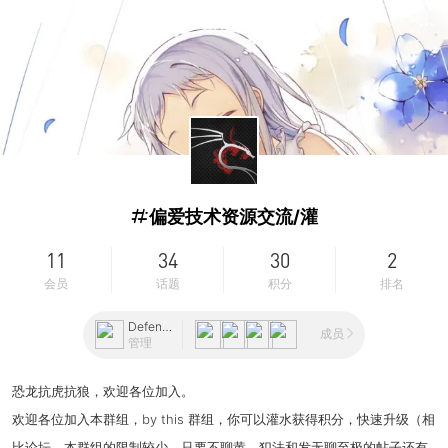
群组
偏爱技术资源交流/灌
11
34
30
2
会员
话题
积分
排名
Defender
成员
管理
恐龙抗虎抗狼，欢迎各位加入。
欢迎各位加入本群组，by this 群组，你可以灌水获得积分，快速升级（相
比论坛，本群组的限制较少，只要不聊黄，犯法和发无聊至极的帖子还有