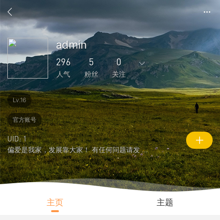
admin
296
5
0
人气
粉丝
关注
331
633
227
5
0
Lv.16
主题
回复
好友
粉丝
关注
官方账号
0
296
21607
UID: 1
说说
人气
积分
偏爱是我家，发展靠大家！ 有任何问题请发 ...
主页
主题