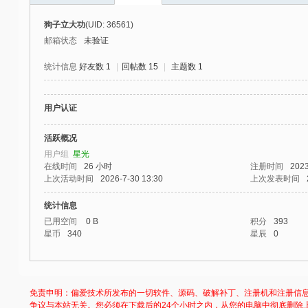
社
狗子立大功
(UID: 36561)
区
邮箱状态
未验证
-
统计信息
好友数 1
|
回帖数 15
|
主题数 1
偏
爱
用户认证
技
术
活跃概况
用户组
星光
吧
在线时间
26 小时
注册时间
2023
-
上次活动时间
2026-7-30 13:30
上次发表时间
源
统计信息
码
已用空间
0 B
积分
393
星币
340
星辰
0
-
科
学
免责申明：偏爱技术所发布的一切软件、源码、破解补丁、注册机和注册信
刀
争议与本站无关。您必须在下载后的24个小时之内，从您的电脑中彻底删除