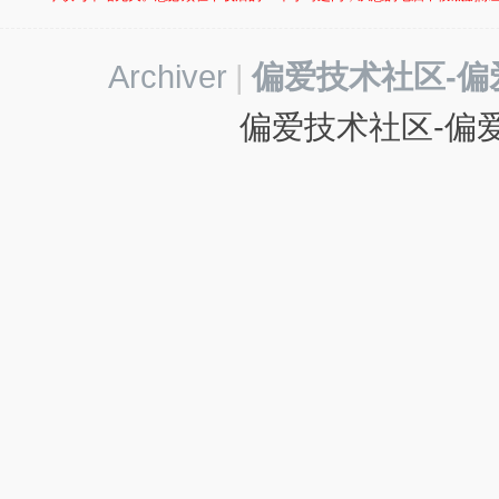
-
我
Archiver
|
偏爱技术社区-偏
爱
辅
偏爱技术社区-偏爱
助
-
娱
乐
网
-
游
戏
源
码