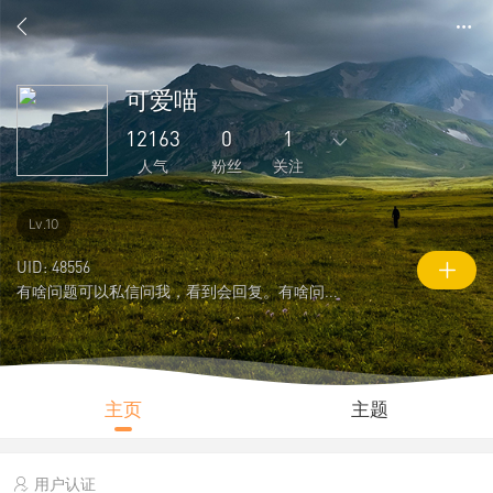
可爱喵
12163
0
1
人气
粉丝
关注
1534
-61
76
0
1
Lv.10
主题
回复
好友
粉丝
关注
UID: 48556
有啥问题可以私信问我，看到会回复。有啥问 ...
0
12163
17445
说说
人气
积分
主页
主题
用户认证