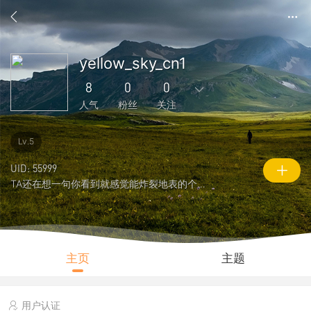
yellow_sky_cn1
8
0
0
人气
粉丝
关注
0
868
1
0
0
Lv.5
主题
回复
好友
粉丝
关注
UID: 55999
TA还在想一句你看到就感觉能炸裂地表的个性签名
0
8
2263
说说
人气
积分
主页
主题
用户认证