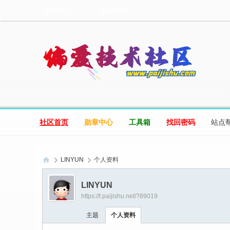
设为首页
收藏本站
社区首页
勋章中心
工具箱
找回密码
站点
LINYUN
个人资料
偏
LINYUN
爱
https://t.paijishu.net/?89019
技
主题
个人资料
术