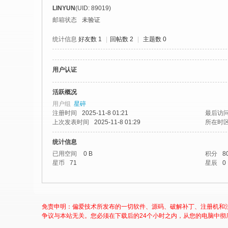
社
LINYUN
(UID: 89019)
区
邮箱状态
未验证
-
统计信息
好友数 1
|
回帖数 2
|
主题数 0
偏
爱
用户认证
技
术
活跃概况
用户组
星碎
吧
注册时间
2025-11-8 01:21
最后访
-
上次发表时间
2025-11-8 01:29
所在时
源
统计信息
码
已用空间
0 B
积分
8
星币
71
星辰
0
-
科
学
免责申明：偏爱技术所发布的一切软件、源码、破解补丁、注册机和
刀
争议与本站无关。您必须在下载后的24个小时之内，从您的电脑中彻
-