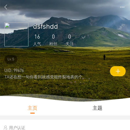
dsfshdd
16
0
0
人气
粉丝
关注
149
81
0
0
0
Lv.5
主题
回复
好友
粉丝
关注
UID: 99676
TA还在想一句你看到就感觉能炸裂地表的个性签名
0
16
1946
说说
人气
积分
主页
主题
用户认证