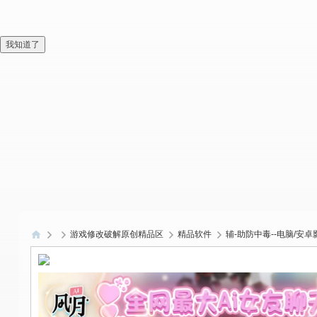
我知道了
游戏修改破解原创精品区
精品软件
辅-助防中毒--电脑/安卓
偏
爱
技
术