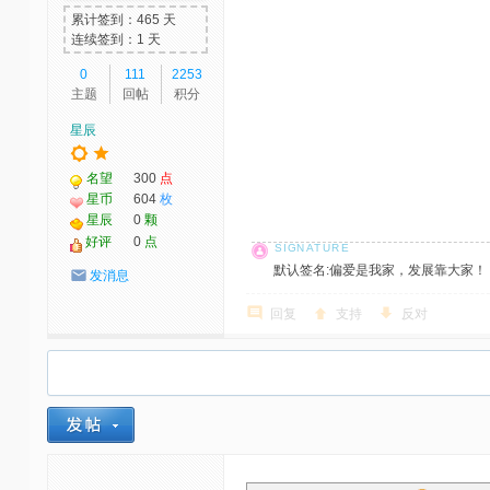
累计签到：465 天
连续签到：1 天
0
111
2253
主题
回帖
积分
星辰
名望
300
点
星币
604
枚
星辰
0
颗
好评
0
点
默认签名:偏爱是我家，发展靠大家！ 社区反馈邮
发消息
回复
支持
反对