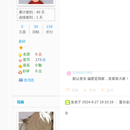
累计签到：40 天
连续签到：1 天
0
34
218
主题
回帖
积分
星碎
名望
0
点
星币
173
枚
星辰
0
颗
好评
0
点
默认签名:偏爱是我家，发展靠大家！ 社区反馈邮
发消息
回复
支持
反对
陌路
发表于 2024-9-27 19:10:19
|
显示全
9