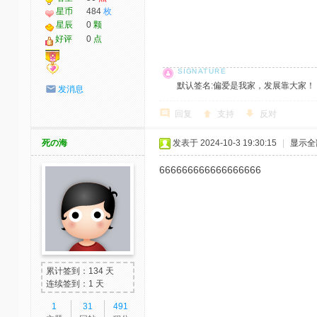
星币
484
枚
星辰
0
颗
好评
0
点
默认签名:偏爱是我家，发展靠大家！ 社区反馈邮
发消息
回复
支持
反对
死の海
发表于 2024-10-3 19:30:15
|
显示全
666666666666666666
累计签到：134 天
连续签到：1 天
1
31
491