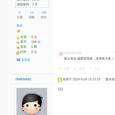
连续签到：1 天
0
14
196
主题
回帖
积分
星碎
名望
0
点
星币
168
枚
星辰
0
颗
好评
0
点
默认签名:偏爱是我家，发展靠大家！ 社区反馈邮
发消息
回复
支持
反对
794836662
发表于 2024-9-26 15:15:19
|
显示全
111