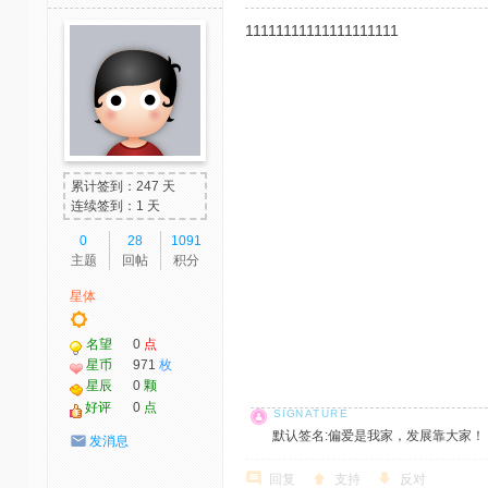
11111111111111111111
累计签到：247 天
连续签到：1 天
0
28
1091
主题
回帖
积分
星体
名望
0
点
星币
971
枚
星辰
0
颗
好评
0
点
默认签名:偏爱是我家，发展靠大家！ 社区反馈邮
发消息
回复
支持
反对