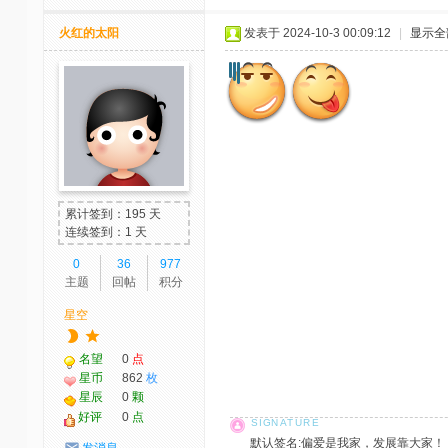
火红的太阳
发表于 2024-10-3 00:09:12
|
显示全
累计签到：195 天
连续签到：1 天
0
36
977
主题
回帖
积分
星空
名望
0
点
星币
862
枚
星辰
0
颗
好评
0
点
默认签名:偏爱是我家，发展靠大家！ 社区反馈邮
发消息