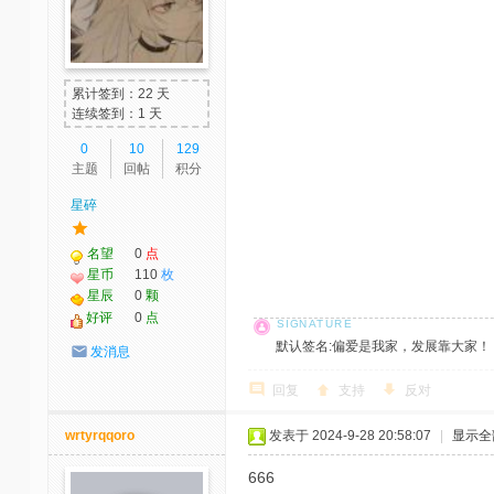
累计签到：22 天
连续签到：1 天
0
10
129
主题
回帖
积分
星碎
名望
0
点
星币
110
枚
星辰
0
颗
好评
0
点
默认签名:偏爱是我家，发展靠大家！ 社区反馈邮
发消息
回复
支持
反对
wrtyrqqoro
发表于 2024-9-28 20:58:07
|
显示全
666