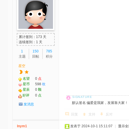
累计签到：173 天
连续签到：1 天
1
150
785
主题
回帖
积分
星空
名望
0
点
星币
598
枚
星辰
0
颗
好评
0
点
默认签名:偏爱是我家，发展靠大家！ 社区反馈邮
发消息
回复
支持
反对
lnym1
发表于 2024-10-1 15:11:07
|
显示全