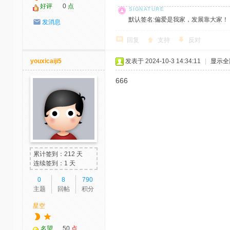
好评
0
点
默认签名:偏爱是我家，发展靠大家！ 社区反馈邮
发消息
回复
支持
反对
youxicaiji5
发表于 2024-10-3 14:34:11
|
显示全
666
累计签到：212 天
连续签到：1 天
0
8
790
主题
回帖
积分
星空
名望
50
点