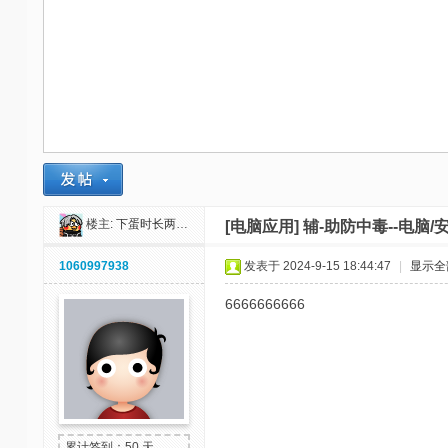
-
我
爱
辅
助
-
娱
乐
楼主:
下蛋时长两年半
[电脑应用]
辅-助防中毒--电脑
网
1060997938
发表于 2024-9-15 18:44:47
|
显示全
-
6666666666
游
戏
源
码
累计签到：50 天