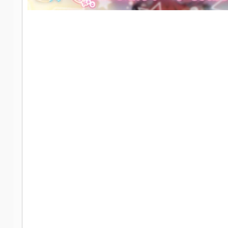
社
区
-
偏
爱
技
术
吧
-
源
码
-
科
学
刀