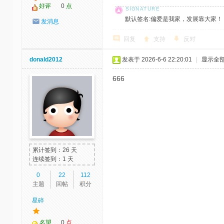
好评
0
点
默认签名:偏爱是我家，发展靠大家！ 社区反馈邮
发消息
回复
支持
反对
donald2012
发表于 2026-6-6 22:20:01
|
显示全
666
累计签到：26 天
连续签到：1 天
0
22
112
主题
回帖
积分
星碎
名望
0
点