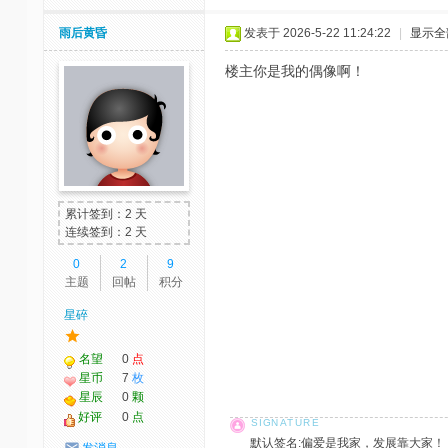
雨后黄昏
发表于 2026-5-22 11:24:22
|
显示全
楼主你是我的偶像啊！
累计签到：2 天
连续签到：2 天
0
2
9
主题
回帖
积分
星碎
名望
0
点
星币
7
枚
星辰
0
颗
好评
0
点
默认签名:偏爱是我家，发展靠大家！ 社区反馈邮
发消息