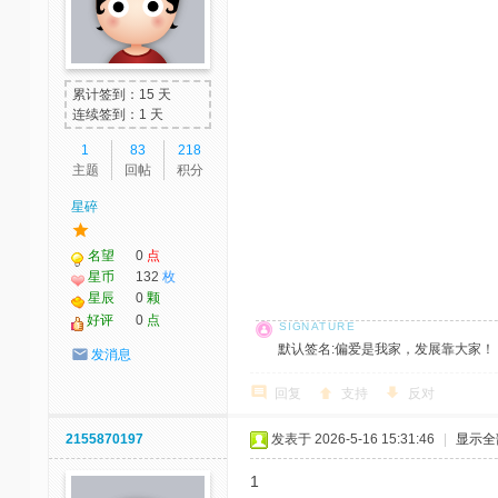
累计签到：15 天
连续签到：1 天
1
83
218
主题
回帖
积分
星碎
名望
0
点
星币
132
枚
星辰
0
颗
好评
0
点
默认签名:偏爱是我家，发展靠大家！ 社区反馈邮
发消息
回复
支持
反对
2155870197
发表于 2026-5-16 15:31:46
|
显示全
1