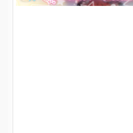
社
区
-
偏
爱
技
术
吧
-
源
码
-
科
学
刀