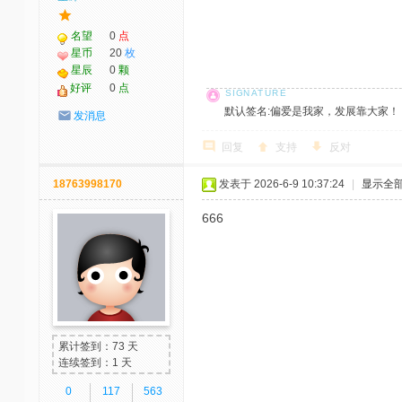
名望
0
点
星币
20
枚
星辰
0
颗
好评
0
点
默认签名:偏爱是我家，发展靠大家！ 社区反馈邮
发消息
回复
支持
反对
18763998170
发表于 2026-6-9 10:37:24
|
显示全
666
累计签到：73 天
连续签到：1 天
0
117
563