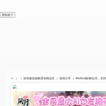
我知道了
游戏修改破解原创精品区
游戏分享
WeMod破/解会员，支
偏
爱
技
术