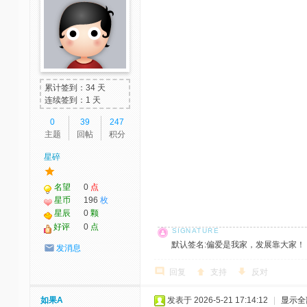
累计签到：34 天
连续签到：1 天
0
39
247
主题
回帖
积分
星碎
名望
0
点
星币
196
枚
星辰
0
颗
好评
0
点
默认签名:偏爱是我家，发展靠大家！ 社区反馈邮
发消息
回复
支持
反对
如果A
发表于 2026-5-21 17:14:12
|
显示全