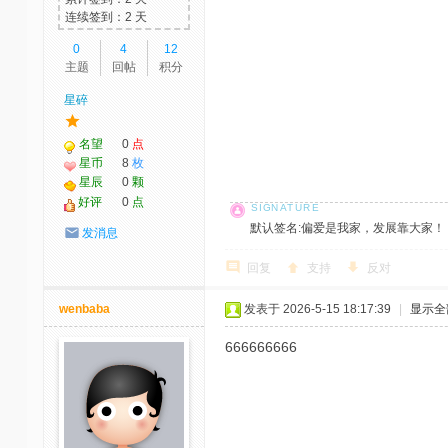
连续签到：2 天
0
4
12
主题
回帖
积分
星碎
名望
0
点
星币
8
枚
星辰
0
颗
好评
0
点
默认签名:偏爱是我家，发展靠大家！ 社区反馈邮
发消息
回复
支持
反对
wenbaba
发表于 2026-5-15 18:17:39
|
显示全
666666666