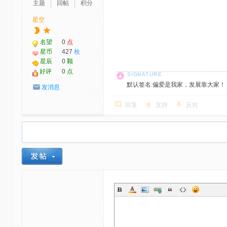
主题
回帖
积分
星空
名望
0
点
星币
427
枚
星辰
0
颗
好评
0
点
默认签名:偏爱是我家，发展靠大家！ 社区反馈邮
发消息
回复
支持
反对