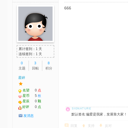
666
累计签到：1 天
连续签到：1 天
0
3
8
主题
回帖
积分
星碎
名望
0
点
星币
5
枚
星辰
0
颗
好评
0
点
默认签名:偏爱是我家，发展靠大家！ 社区反馈邮
发消息
回复
支持
反对