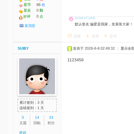
星币
86
枚
星辰
0
颗
好评
0
点
默认签名:偏爱是我家，发展靠大家！ 社区反馈邮
发消息
回复
支持
反对
SUIBY
发表于 2026-6-8 02:49:32
|
显示全
1123456
累计签到：3 天
连续签到：1 天
0
14
33
主题
回帖
积分
星碎