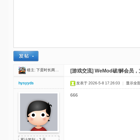
-
我
爱
辅
助
-
娱
乐
楼主:
下蛋时长两年半
[游戏交流]
WeMod破/解会员
网
hysyyds
发表于 2026-5-8 17:26:03
|
显示全
-
666
游
戏
源
码
累计签到：2 天