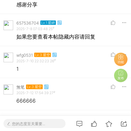
感谢分享
657536704
Lv.1 星碎
#
2025-7-8 07:03:48
25
如果您要查看本帖隐藏内容请回复
wfg0531
Lv.3 星空
#
2025-7-10 22:32:23
26
功能
1
发布
煞笔
Lv.3 星空
#
2025-7-12 17:54:39
27
666666
Hll
Lv.2 星光
您的态度至关重要...
#
2025-7-17 09:10:16
28