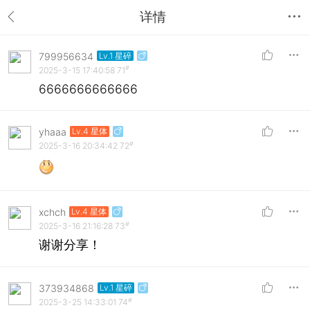
详情
799956634
Lv.1 星碎
#
2025-3-15 17:40:58
71
6666666666666
yhaaa
Lv.4 星体
#
2025-3-16 20:34:42
72
xchch
Lv.4 星体
#
2025-3-16 21:16:28
73
谢谢分享！
373934868
Lv.1 星碎
#
2025-3-25 14:33:01
74