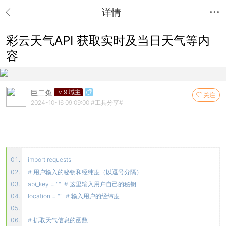
详情
彩云天气API 获取实时及当日天气等内
容
巨二兔
Lv.9 域主
关注
2024-10-16 09:09:00
#工具分享#
import requests
# 用户输入的秘钥和经纬度（以逗号分隔）
api_key = "" # 这里输入用户自己的秘钥
location = "" # 输入用户的经纬度
# 抓取天气信息的函数