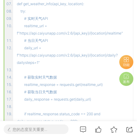
def get_weather_info(api_key, location):
try:
# 实时天气API
realtime_url =
f"https://api.caiyunapp.com/v2.6/{api_key}/{location}/realtime"
# 当日天气API
daily_url =
f"https://api.caiyunapp.com/v2.6/{api_key}/{location}/daily?
dailysteps=1"
功能
# 获取实时天气数据
发布
realtime_response = requests.get(realtime_url)
# 获取当日天气数据
daily_response = requests.get(daily_url)
if realtime_response.status_code == 200 and
daily_response.status_code == 200:
realtime_data = realtime_response.json().get('result',
您的态度至关重要...
{}).get('realtime', {})