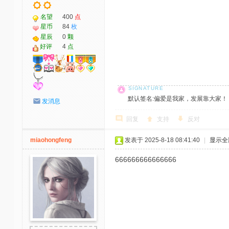
名望
400
点
星币
84
枚
星辰
0
颗
好评
4
点
默认签名:偏爱是我家，发展靠大家！ 社区反馈邮
发消息
回复
支持
反对
miaohongfeng
发表于 2025-8-18 08:41:40
|
显示全
666666666666666