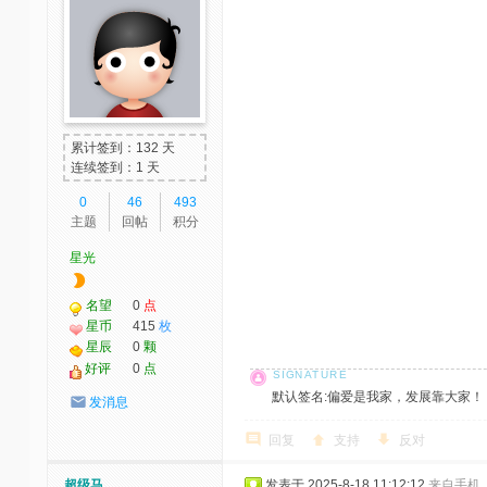
累计签到：132 天
连续签到：1 天
0
46
493
主题
回帖
积分
星光
名望
0
点
星币
415
枚
星辰
0
颗
好评
0
点
默认签名:偏爱是我家，发展靠大家！ 社区反馈邮
发消息
回复
支持
反对
超级马
发表于 2025-8-18 11:12:12
来自手机