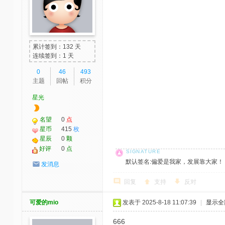
累计签到：132 天
连续签到：1 天
0
46
493
主题
回帖
积分
星光
名望
0
点
星币
415
枚
星辰
0
颗
好评
0
点
默认签名:偏爱是我家，发展靠大家！ 社区反馈邮
发消息
回复
支持
反对
可爱的mio
发表于 2025-8-18 11:07:39
|
显示全
666