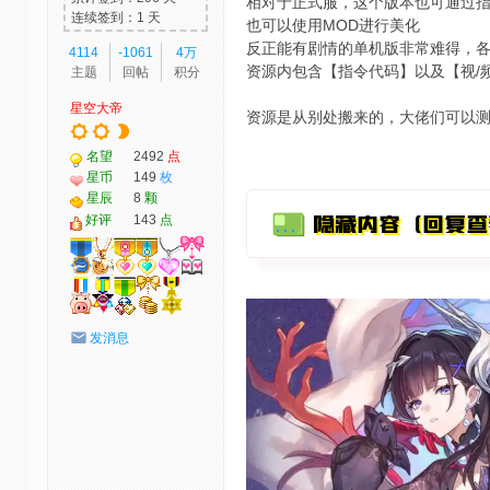
相对于正式服，这个版本也可通过指令
连续签到：1 天
也可以使用MOD进行美化
反正能有剧情的单机版非常难得，
4114
-1061
4万
资源内包含【指令代码】以及【视/
主题
回帖
积分
星空大帝
资源是从别处搬来的，大佬们可以
名望
2492
点
星币
149
枚
星辰
8
颗
好评
143
点
发消息