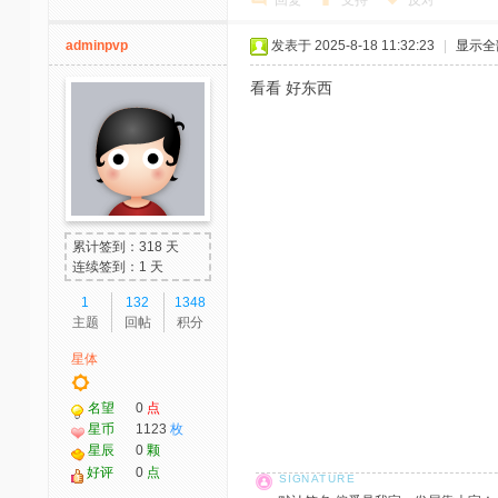
adminpvp
发表于 2025-8-18 11:32:23
|
显示全
看看 好东西
累计签到：318 天
连续签到：1 天
1
132
1348
主题
回帖
积分
星体
名望
0
点
星币
1123
枚
星辰
0
颗
好评
0
点