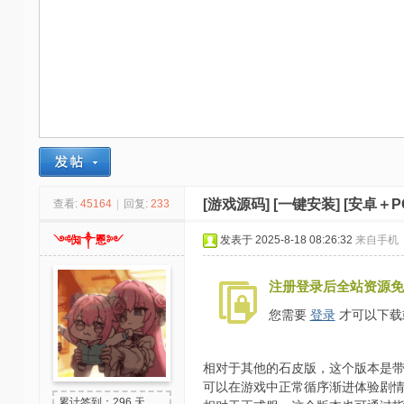
-
我
爱
辅
助
-
娱
乐
[游戏源码]
[一键安装] [安卓＋
查看:
45164
|
回复:
233
网
༺倁༒慁༻
发表于 2025-8-18 08:26:32
来自手机
-
游
注册登录后全站资源免
戏
您需要
登录
才可以下载
源
码
相对于其他的石皮版，这个版本是
可以在游戏中正常循序渐进体验剧
累计签到：296 天