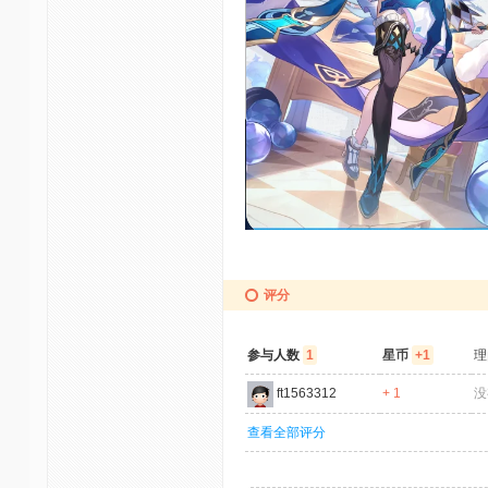
评分
参与人数
1
星币
+1
理
ft1563312
+ 1
没
查看全部评分