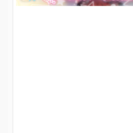
社
区
-
偏
爱
技
术
吧
-
源
码
-
科
学
刀