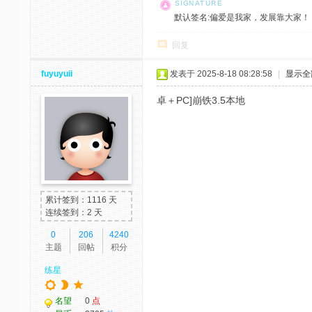
默认签名:偏爱是我家，发展靠大家！ 社区反馈邮
回复
fuyuyuii
发表于 2025-8-18 08:28:58
|
显示全
卓＋PC]崩铁3.5本地
累计签到：1116 天
连续签到：2 天
0
206
4240
主题
回帖
积分
练星
名望
0
点