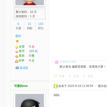
累计签到：10 天
连续签到：1 天
0
21
143
主题
回帖
积分
星碎
名望
0
点
星币
115
枚
星辰
0
颗
好评
0
点
默认签名:偏爱是我家，发展靠大家！ 社区反馈邮
发消息
回复
支持
反对
可爱的mio
发表于 2025-8-18 11:06:55
|
显示全
666