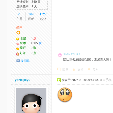
累计签到：340 天
连续签到：1 天
0
364
1727
主题
回帖
积分
星体
名望
0
点
星币
1305
枚
星辰
0
颗
好评
0
点
默认签名:偏爱是我家，发展靠大家！ 社区反馈邮
发消息
回复
支持
反对
yanleijieyu
发表于 2025-8-18 09:44:44
来自手机