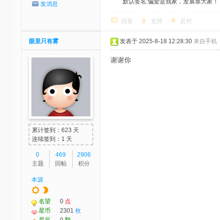
默认签名:偏爱是我家，发展靠大家！ 社区反馈邮
发消息
回复
支持
反对
眼里只有雾
发表于 2025-8-18 12:28:30
来自手机
谢谢你
累计签到：623 天
连续签到：1 天
0
469
2906
主题
回帖
积分
本源
名望
0
点
星币
2301
枚