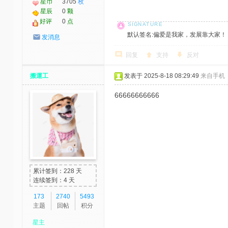
星币
3705
枚
星辰
0
颗
好评
0
点
默认签名:偏爱是我家，发展靠大家！ 社区反馈邮
发消息
回复
支持
反对
搬運工
发表于 2025-8-18 08:29:49
来自手机
66666666666
累计签到：228 天
连续签到：4 天
173
2740
5493
主题
回帖
积分
星主