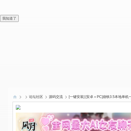
我知道了
论坛社区
源码交流
[一键安装] [安卓＋PC]崩铁3.5本地单机一键
偏
爱
技
术