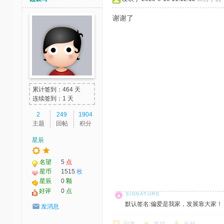
谢谢了
累计签到：464 天
连续签到：1 天
2
249
1904
主题
回帖
积分
星辰
名望
5
点
星币
1515
枚
星辰
0
颗
好评
0
点
默认签名:偏爱是我家，发展靠大家！ 社区反馈邮
发消息
回复
支持
反对