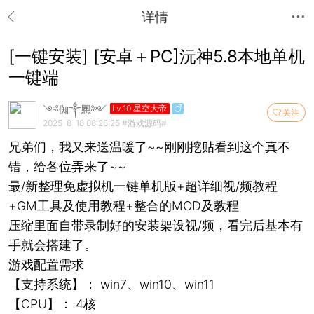
详情
[一键安装] [安卓＋PC]沅神5.8本地单机
一键端
༺倁༒慁༻
Lv.10 星空大帝
关注
2025-8-18 08:28:25
#游戏源码#
兄弟们，我又来送温暖了~~刚刚挖贴看到这个真不
错，给各位弄来了~~
最/新整理免虚拟机一键单机版+超详细视/频教程
+GM工具及使用教程+整合的MOD及教程
压缩里面自带录制好的安装架设视/频，看完后基本有
手就会搭建了。
游戏配置需求
【支持系统】： win7、win10、win11
【CPU】： 4核