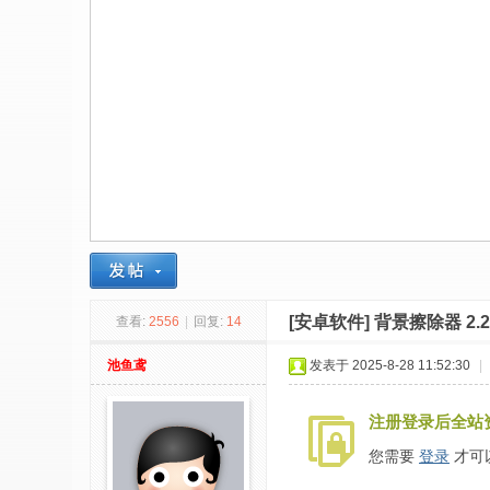
社
区
-
偏
爱
技
术
吧
-
源
[安卓软件]
背景擦除器 2.2
查看:
2556
|
回复:
14
码
-
池鱼鸢
发表于 2025-8-28 11:52:30
|
科
注册登录后全站
学
刀
您需要
登录
才可
-