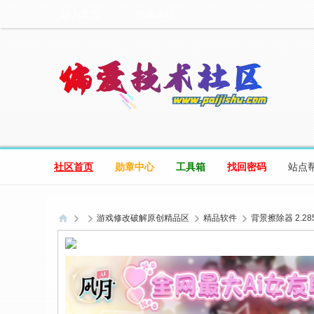
设为首页
收藏本站
社区首页
勋章中心
工具箱
找回密码
站点
游戏修改破解原创精品区
精品软件
背景擦除器 2.285
偏
爱
技
术