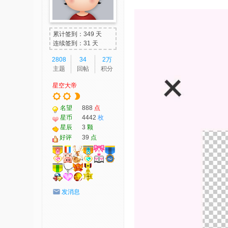
我
爱
累计签到：349 天
辅
连续签到：31 天
助
2808
34
2万
主题
回帖
积分
-
星空大帝
娱
乐
名望
888
点
网
星币
4442
枚
星辰
3
颗
-
好评
39
点
游
戏
源
码
发消息