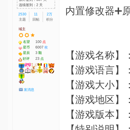
连续签到：2 天
内置修改器➕
2530
11
2万
主题
回帖
积分
域主
名望
100
点
星币
6007
枚
【游戏名称】
星辰
3
颗
好评
23
点
【游戏语言】
【游戏大小】：
发消息
【游戏地区】
【游戏版本】
【特别说明】