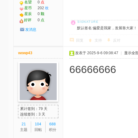
名望
0
点
星币
202
枚
星辰
0
颗
好评
0
点
默认签名:偏爱是我家，发展靠大家！ 社区反馈邮
发消息
回复
支持
反对
wowp43
发表于 2025-9-6 09:08:47
|
显示全
66666666
累计签到：79 天
连续签到：3 天
21
104
688
主题
回帖
积分