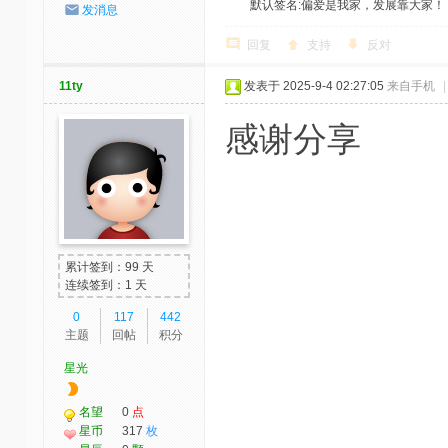
默认签名:偏爱是我家，发展靠大家！ 社区反馈邮
发消息
回复
支持
反对
11ty
发表于 2025-9-4 02:27:05
来自手机
|
感谢分享
累计签到：99 天
连续签到：1 天
0
117
442
主题
回帖
积分
星光
名望
0
点
星币
317
枚