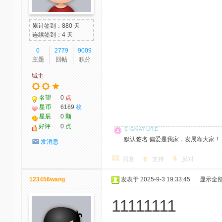
累计签到：880 天
连续签到：4 天
0
2779
9009
主题
回帖
积分
域主
名望
0
点
星币
6169
枚
星辰
0
颗
好评
0
点
默认签名:偏爱是我家，发展靠大家！ 社区反馈邮
发消息
回复
支持
反对
123456wang
发表于 2025-9-3 19:33:45
|
显示全
11111111