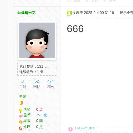
回复
支持
反对
劲爆鸡米花
发表于 2025-9-4 00:31:16
|
显示全
666
累计签到：131 天
连续签到：1 天
0
52
474
主题
回帖
积分
星光
名望
0
点
星币
393
枚
星辰
0
颗
好评
0
点