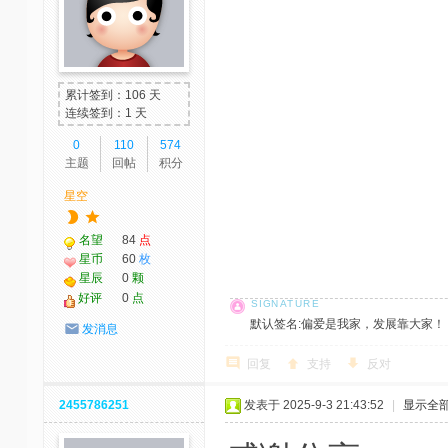
累计签到：106 天
连续签到：1 天
0
110
574
主题
回帖
积分
星空
名望
84
点
星币
60
枚
星辰
0
颗
好评
0
点
默认签名:偏爱是我家，发展靠大家！ 社区反馈邮
发消息
回复
支持
反对
2455786251
发表于 2025-9-3 21:43:52
|
显示全