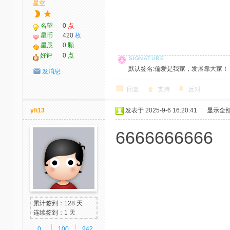
星空
名望
0
点
星币
420
枚
星辰
0
颗
好评
0
点
默认签名:偏爱是我家，发展靠大家！ 社区反馈邮
发消息
回复
支持
反对
yfi13
发表于 2025-9-6 16:20:41
|
显示全
6666666666
累计签到：128 天
连续签到：1 天
0
100
942