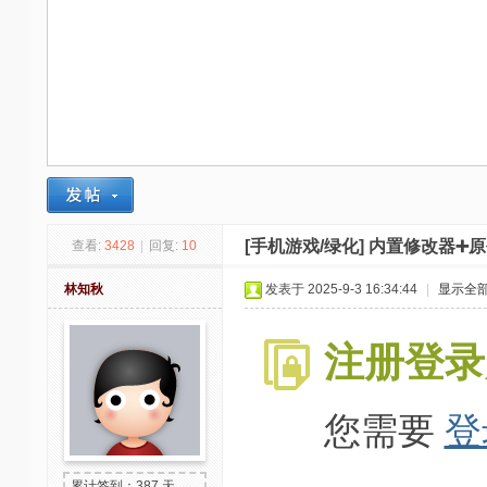
-
我
爱
辅
助
-
娱
乐
[手机游戏/绿化]
内置修改器➕原
查看:
3428
|
回复:
10
网
林知秋
发表于 2025-9-3 16:34:44
|
显示全
-
游
注册登录
戏
源
您需要
登
码
累计签到：387 天