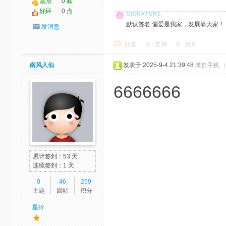
星辰
0
颗
好评
0
点
默认签名:偏爱是我家，发展靠大家！ 社区反馈邮
发消息
回复
支持
反对
南风入仙
发表于 2025-9-4 21:39:48
来自手机
|
6666666
累计签到：53 天
连续签到：1 天
0
46
259
主题
回帖
积分
星碎