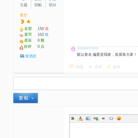
主题
回帖
积分
星空
名望
150
点
星币
102
枚
星辰
0
颗
好评
0
点
默认签名:偏爱是我家，发展靠大家！ 社区反馈邮
发消息
回复
支持
反对