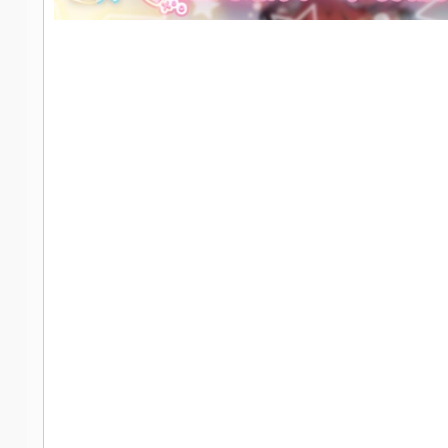
社
区
-
偏
爱
技
术
吧
-
源
码
-
科
学
刀