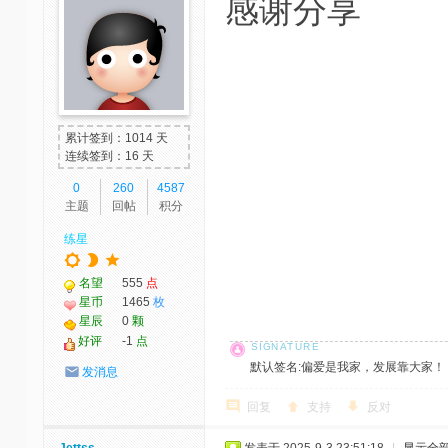
感谢分享
累计签到：1014 天
连续签到：16 天
0
260
4587
主题
回帖
积分
练星
名望
555
点
星币
1465
枚
星辰
0
颗
好评
-1
点
默认签名:偏爱是我家，发展靠大家！ 社区反馈邮
发消息
回复
支持
反对
Jettss
发表于 2025-9-3 23:51:18
|
显示全