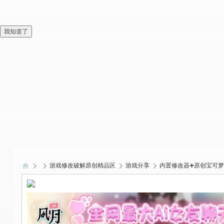
我知道了
游戏修改破解原创精品区
游戏分享
内置修改器➕原创宝可梦➕
偏
爱
技
术