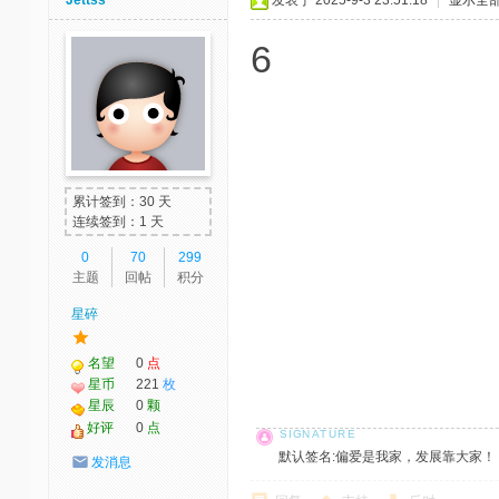
6
累计签到：30 天
连续签到：1 天
0
70
299
主题
回帖
积分
星碎
名望
0
点
星币
221
枚
星辰
0
颗
好评
0
点
默认签名:偏爱是我家，发展靠大家！ 社区反馈邮
发消息