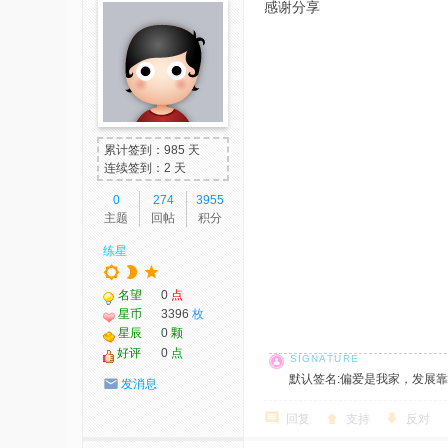
感谢分享
累计签到：985 天
连续签到：2 天
0
274
3955
主题
回帖
积分
练星
名望
0
点
星币
3396
枚
星辰
0
颗
好评
0
点
默认签名:偏爱是我家，发展靠大家！ 社
发消息
回复
支持
反对