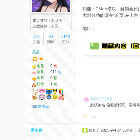
我
功能：TMoe模块，解锁会员
大部分功能须在"首页-左上角-
爱
累计签到：190 天
辅
连续签到：1 天
地址：
助
159
63
2142
主题
回帖
积分
-
星辰
娱
乐
名望
0
点
网
星币
911
枚
星辰
0
颗
-
好评
1
点
游
戏
默认签名:偏爱是我家，发展靠大家！ 社
发消息
源
码
回复
远东侯
发表于 2025-9-4 14:35:43
|