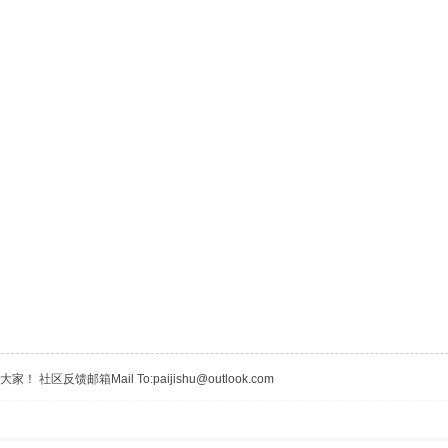
区反馈邮箱Mail To:paijishu@outlook.com