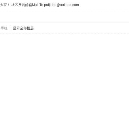
区反馈邮箱Mail To:paijishu@outlook.com
自手机
|
显示全部楼层