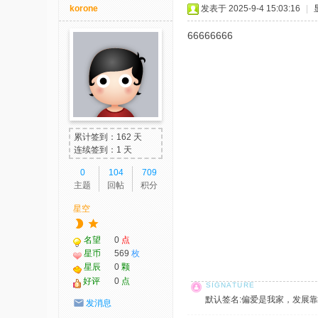
korone
发表于 2025-9-4 15:03:16
|
66666666
累计签到：162 天
连续签到：1 天
0
104
709
主题
回帖
积分
星空
名望
0
点
星币
569
枚
星辰
0
颗
好评
0
点
默认签名:偏爱是我家，发展靠大家！ 社
发消息