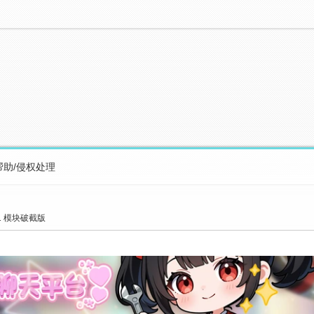
帮助/侵权处理
0.1 模块破截版