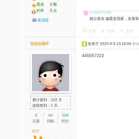
星辰
0
颗
好评
0
点
默认签名:偏爱是我家，发展靠大家！ 社
发消息
回复
支持
反对
往往比我不
发表于 2025-9-5 23:16:04
来
445557222
累计签到：102 天
连续签到：1 天
0
84
509
主题
回帖
积分
星空