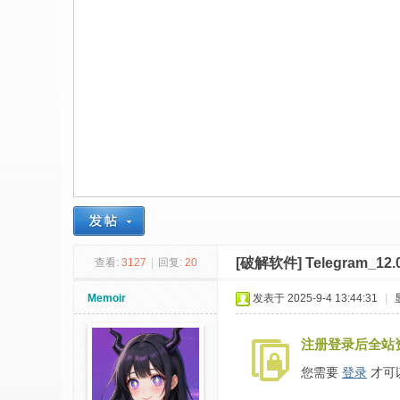
社
区
-
偏
爱
技
术
吧
-
源
[破解软件]
Telegram_1
查看:
3127
|
回复:
20
码
-
Memoir
发表于 2025-9-4 13:44:31
|
科
注册登录后全站
学
刀
您需要
登录
才可
-