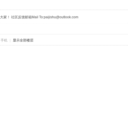
区反馈邮箱Mail To:paijishu@outlook.com
自手机
|
显示全部楼层