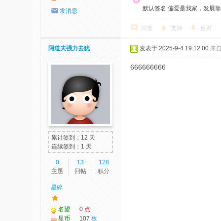
默认签名:偏爱是我家，发展靠大家！ 社
发消息
回复
支持
反对
阿道夫强力去犹
发表于 2025-9-4 19:12:00
来
666666666
累计签到：12 天
连续签到：1 天
0
13
128
主题
回帖
积分
星碎
名望
0
点
星币
107
枚