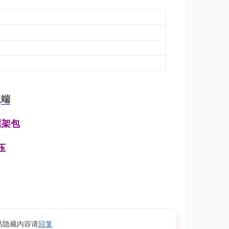
双
端
框架包
压
帖隐藏内容请
回复