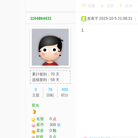
回复
支持
反对
1104864431
发表于 2025-10-5 21:08:31
|
1
累计签到：70 天
连续签到：58 天
0
78
400
主题
回帖
积分
星光
名望
0
点
星币
306
枚
星辰
0
颗
好评
0
点