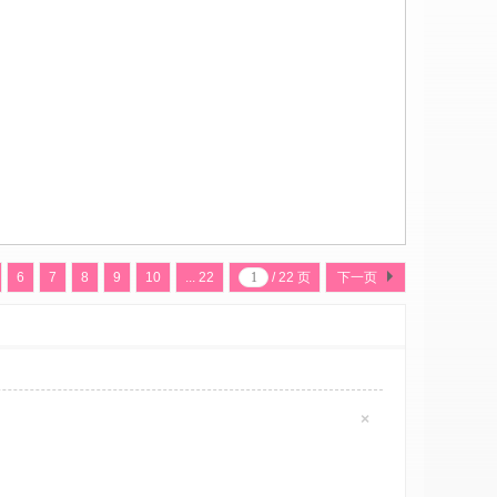
6
7
8
9
10
... 22
/ 22 页
下一页
×