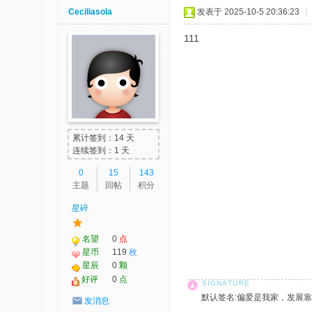
Ceciliasola
发表于 2025-10-5 20:36:23
|
111
累计签到：14 天
连续签到：1 天
0
15
143
主题
回帖
积分
星碎
名望
0
点
星币
119
枚
星辰
0
颗
好评
0
点
默认签名:偏爱是我家，发展靠大家！ 社
发消息