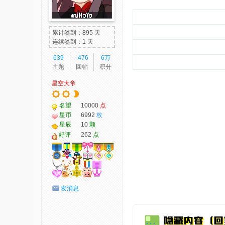
我
爱
累计签到：895 天
辅
连续签到：1 天
助
639
-476
6万
主题
回帖
积分
-
星空大帝
娱
乐
名望
10000
点
网
星币
6992
枚
星辰
10
颗
-
好评
262
点
游
戏
源
码
发消息