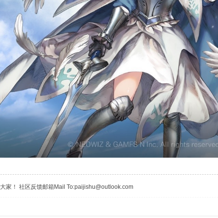
区反馈邮箱Mail To:paijishu@outlook.com