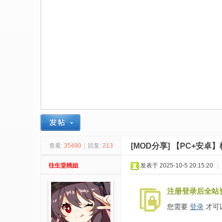
社
区
-
偏
爱
技
术
吧
-
源
[MOD分享]
【PC+安卓】
查看:
35490
|
回复:
213
码
-
往生堂桃姐
发表于 2025-10-5 20:15:20
|
科
注册登录后全站
学
刀
您需要
登录
才可
-