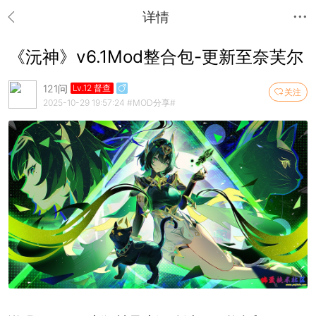
详情
《沅神》v6.1Mod整合包-更新至奈芙尔
121问
Lv.12 督查
关注
2025-10-29 19:57:24
#MOD分享#