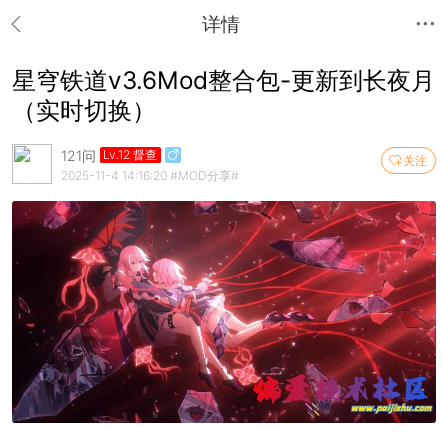
详情
星穹铁道v3.6Mod整合包-更新到长夜月
（实时切换）
121问
Lv.12 督查
关注
2025-11-4 14:16:20
#MOD分享#