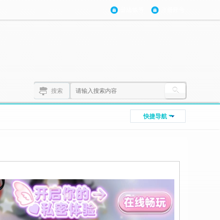
登陆账号
注册账号
搜索
快捷导航