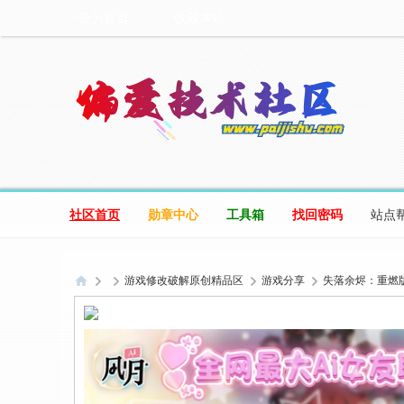
设为首页
收藏本站
社区首页
勋章中心
工具箱
找回密码
站点
游戏修改破解原创精品区
游戏分享
失落余烬：重燃版/LOS
偏
爱
技
术