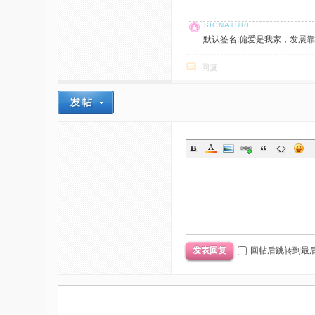
默认签名:偏爱是我家，发展靠大家！ 社
回复
回帖后跳转到最
发表回复