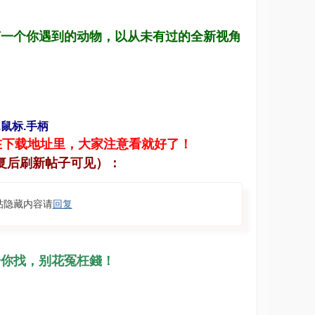
何一个你遇到的动物，以从未有过的全新视角
盘.鼠标.手柄
在下载地址里，大家注意看就好了！
复后刷新帖子可见）：
帖隐藏内容请
回复
给你找，别花冤枉錢！