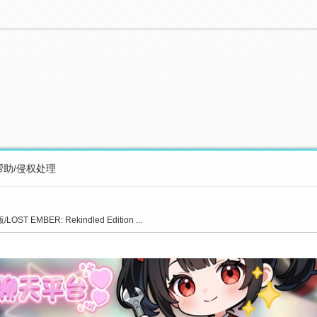
帮助/侵权处理
T EMBER: Rekindled Edition ...