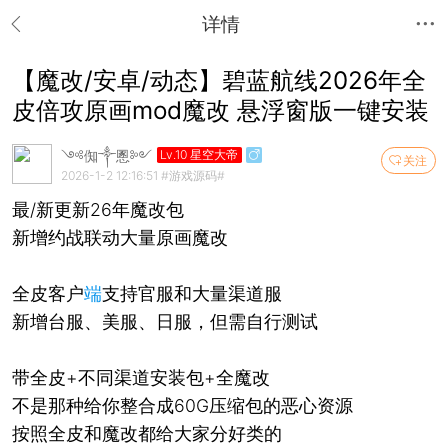
详情
【魔改/安卓/动态】碧蓝航线2026年全
皮倍攻原画mod魔改 悬浮窗版一键安装
༺倁༒慁༻
Lv.10 星空大帝
关注
2026-1-2 12:16:51
#游戏源码#
最/新更新26年魔改包
新增约战联动大量原画魔改
全皮客户
端
支持官服和大量渠道服
新增台服、美服、日服，但需自行测试
带全皮+不同渠道安装包+全魔改
不是那种给你整合成60G压缩包的恶心资源
按照全皮和魔改都给大家分好类的