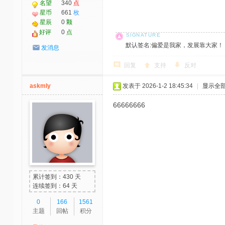
名望
340
点
星币
661
枚
星辰
0
颗
好评
0
点
默认签名:偏爱是我家，发展靠大家！ 社区反馈邮
发消息
回复
支持
反对
askmly
发表于 2026-1-2 18:45:34
|
显示全
66666666
累计签到：430 天
连续签到：64 天
0
166
1561
主题
回帖
积分