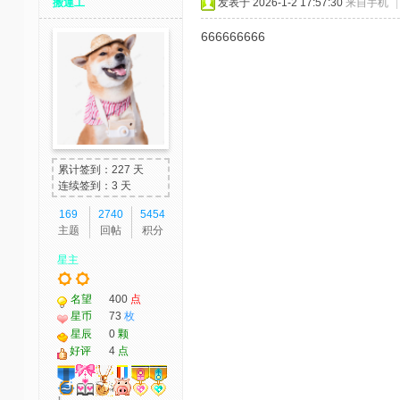
搬運工
发表于 2026-1-2 17:57:30
来自手机
|
666666666
累计签到：227 天
连续签到：3 天
169
2740
5454
主题
回帖
积分
星主
名望
400
点
星币
73
枚
星辰
0
颗
好评
4
点