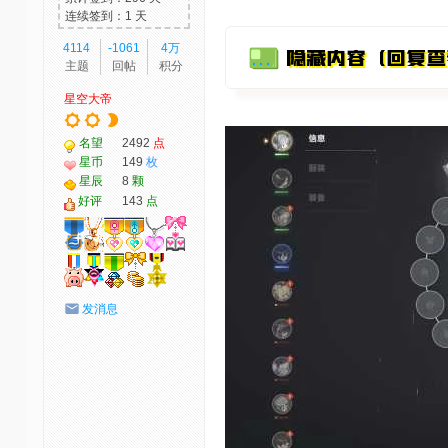
连续签到：1 天
4114
-1061
4万
主题
回帖
积分
星空大帝
名望
2492
点
星币
149
枚
星辰
8
颗
好评
143
点
发消息