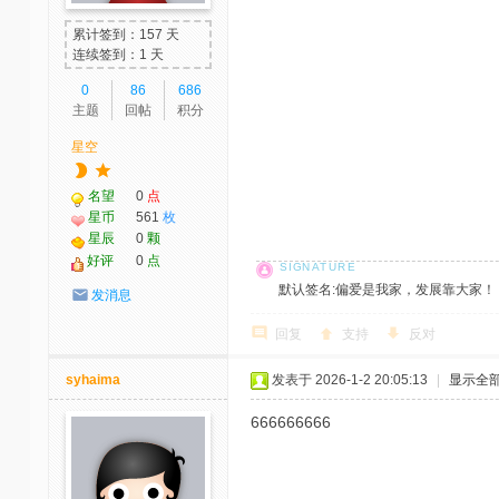
累计签到：157 天
连续签到：1 天
0
86
686
主题
回帖
积分
星空
名望
0
点
星币
561
枚
星辰
0
颗
好评
0
点
默认签名:偏爱是我家，发展靠大家！ 社区反馈邮
发消息
回复
支持
反对
syhaima
发表于 2026-1-2 20:05:13
|
显示全
666666666