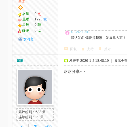
星体
名望
0
点
星币
1298
枚
星辰
0
颗
好评
0
点
默认签名:偏爱是我家，发展靠大家！ 社区反馈邮
发消息
回复
支持
反对
赋影
发表于 2026-1-2 18:48:19
|
显示全
谢谢分享····
累计签到：683 天
连续签到：29 天
2
78
2499