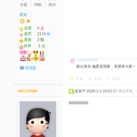
主题
回帖
积分
星辰
名望
0
点
星币
2174
枚
星辰
2
颗
好评
-1
点
默认签名:偏爱是我家，发展靠大家！ 社区反馈邮
发消息
回复
支持
反对
a87137999
发表于 2026-1-2 20:01:17
来自手机
|
66666666