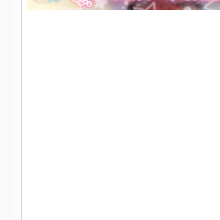
社
区
-
偏
爱
技
术
吧
-
源
码
-
科
学
刀