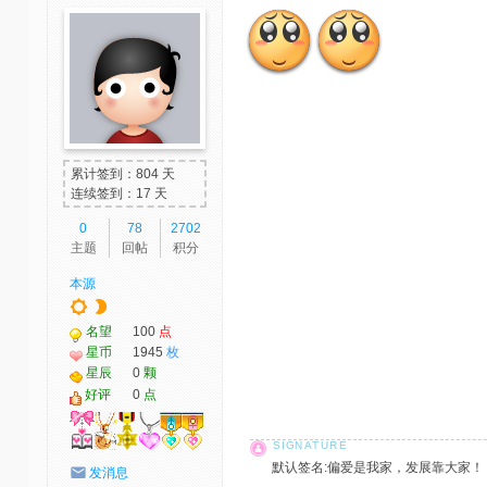
累计签到：804 天
连续签到：17 天
0
78
2702
主题
回帖
积分
本源
名望
100
点
星币
1945
枚
星辰
0
颗
好评
0
点
默认签名:偏爱是我家，发展靠大家！ 社区反馈邮
发消息