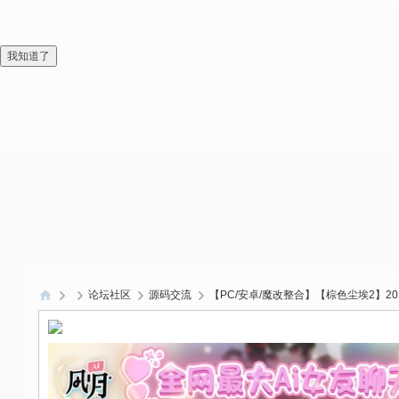
我知道了
论坛社区
源码交流
【PC/安卓/魔改整合】【棕色尘埃2】2026
偏
爱
技
术