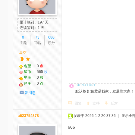
累计签到：197 天
连续签到：1 天
0
73
680
主题
回帖
积分
星空
名望
0
点
星币
565
枚
星辰
0
颗
好评
0
点
默认签名:偏爱是我家，发展靠大家！ 社区反馈邮
发消息
回复
支持
反对
a623754878
发表于 2026-1-2 20:37:36
|
显示全
666