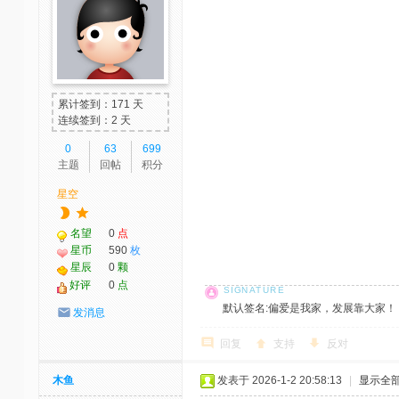
累计签到：171 天
连续签到：2 天
0
63
699
主题
回帖
积分
星空
名望
0
点
星币
590
枚
星辰
0
颗
好评
0
点
默认签名:偏爱是我家，发展靠大家！ 社区反馈邮
发消息
回复
支持
反对
木鱼
发表于 2026-1-2 20:58:13
|
显示全