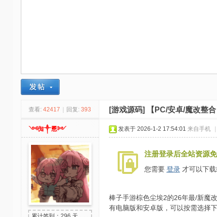
-
我
爱
辅
助
-
娱
乐
[游戏源码]
【PC/安卓/魔改整
查看:
42417
|
回复:
393
网
༺倁༒慁༻
发表于 2026-1-2 17:54:01
来自手机
|
-
游
注册登录后全站资源免
戏
您需要
登录
才可以下载
源
码
棒子手游棕色尘埃2的26年最/新魔改
有电脑版和安卓版，可以按需选择
累计签到：296 天