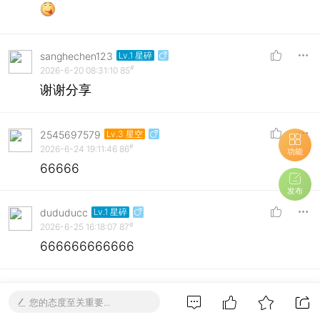
sanghechen123
Lv.1 星碎
#
2026-6-20 08:31:10
85
谢谢分享
2545697579
Lv.3 星空
#
2026-6-24 19:11:46
86
功能
66666
发布
dududucc
Lv.1 星碎
#
2026-6-25 16:18:07
87
666666666666
usaiasu
Lv.1 星碎
您的态度至关重要...
#
2026-6-29 19:16:45
88