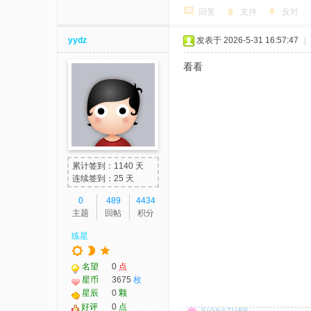
回复
支持
反对
yydz
发表于 2026-5-31 16:57:47
|
看看
累计签到：1140 天
连续签到：25 天
0
489
4434
主题
回帖
积分
练星
名望
0
点
星币
3675
枚
星辰
0
颗
好评
0
点