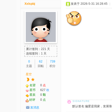
Xxlspbj
发表于 2026-5-31 16:28:45
|
累计签到：221 天
连续签到：1 天
0
62
739
主题
回帖
积分
星空
名望
0
点
星币
627
枚
星辰
0
颗
好评
0
点
默认签名:偏爱是我家，发展靠大家！ 社
发消息