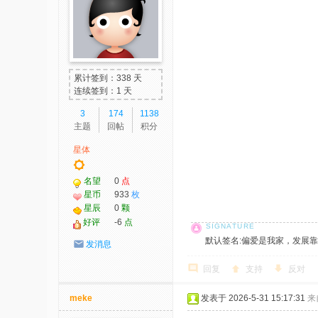
累计签到：338 天
连续签到：1 天
3
174
1138
主题
回帖
积分
星体
名望
0
点
星币
933
枚
星辰
0
颗
好评
-6
点
默认签名:偏爱是我家，发展靠大家！ 社
发消息
回复
支持
反对
meke
发表于 2026-5-31 15:17:31
来