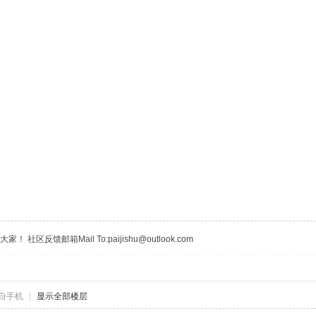
区反馈邮箱Mail To:paijishu@outlook.com
自手机
|
显示全部楼层