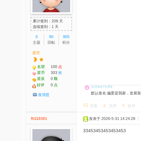
我
爱
累计签到：208 天
辅
连续签到：1 天
助
0
90
905
主题
回帖
积分
-
星空
娱
乐
名望
100
点
网
星币
303
枚
星辰
0
颗
-
好评
0
点
游
默认签名:偏爱是我家，发展靠大家！ 社
发消息
戏
回复
支持
反对
源
码
fh110301
发表于 2026-5-31 14:24:28
|
33453453453453453