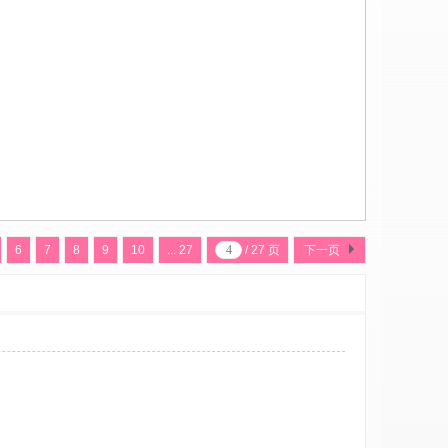
6
7
8
9
10
... 27
/ 27 页
下一页