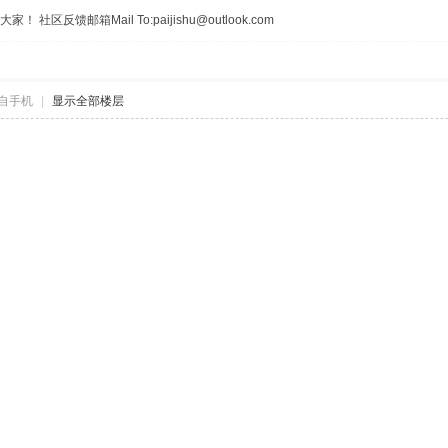
区反馈邮箱Mail To:paijishu@outlook.com
自手机
|
显示全部楼层