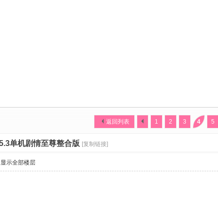
返回列表
1
2
3
4
5
~5.3单机剧情至尊整合版
[复制链接]
显示全部楼层