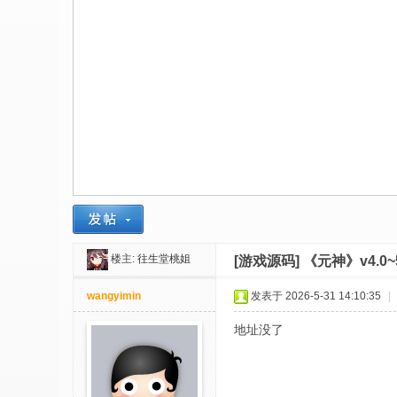
社
区
-
偏
爱
技
术
吧
-
源
楼主:
往生堂桃姐
[游戏源码]
《元神》v4.0
码
-
wangyimin
发表于 2026-5-31 14:10:35
|
科
地址没了
学
刀
-