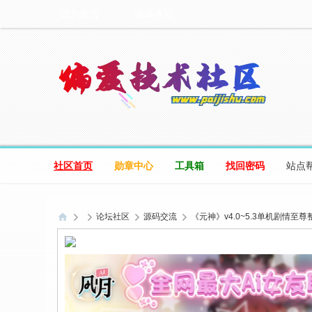
设为首页
收藏本站
社区首页
勋章中心
工具箱
找回密码
站点
论坛社区
源码交流
《元神》v4.0~5.3单机剧情至尊
偏
爱
技
术