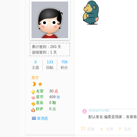
累计签到：283 天
连续签到：1 天
0
133
706
主题
回帖
积分
星空
名望
30
点
星币
409
枚
星辰
0
颗
好评
0
点
默认签名:偏爱是我家，发展靠大家！ 社
发消息
回复
支持
反对