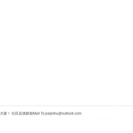
区反馈邮箱Mail To:paijishu@outlook.com