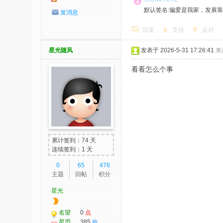
默认签名:偏爱是我家，发展靠大家！ 社
发消息
回复
支持
反对
星光随风
发表于 2026-5-31 17:26:41
来
看看怎么个事
累计签到：74 天
连续签到：1 天
0
65
476
主题
回帖
积分
星光
名望
0
点
星币
385
枚