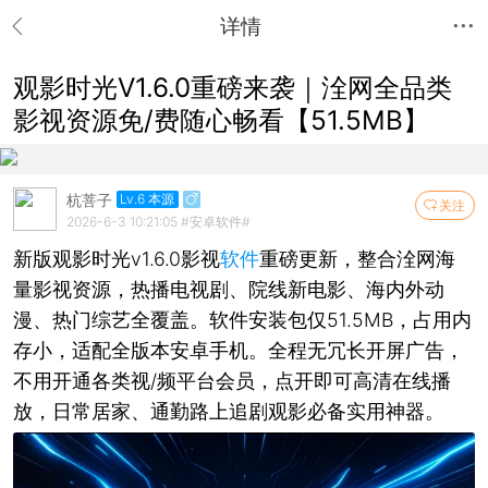
详情
观影时光V1.6.0重磅来袭｜洤网全品类
影视资源免/费随心畅看【51.5MB】
杭菩子
Lv.6 本源
关注
2026-6-3 10:21:05
#安卓软件#
新版观影时光v1.6.0影视
软件
重磅更新，整合洤网海
量影视资源，热播电视剧、院线新电影、海内外动
漫、热门综艺全覆盖。软件安装包仅51.5MB，占用内
存小，适配全版本安卓手机。全程无冗长开屏广告，
不用开通各类视/频平台会员，点开即可高清在线播
放，日常居家、通勤路上追剧观影必备实用神器。