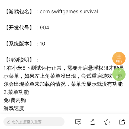
【游戏包名】：com.swiftgames.survival
【开发代号】：904
【系统版本】：10
【特别说明】：
功能
1.在小米8下测试运行正常，需要开启悬浮权限才能显
示菜单，如果左上角菜单没出现，尝试重启游戏，偶
发布
尔会出现菜单未加载的情况，菜单没显示就没有功能
2.菜单功能
免/费内购
游戏速度
金币钻石不减
您的态度至关重要...
体力反加