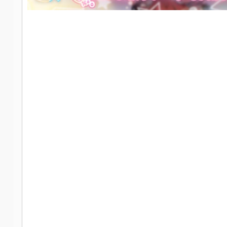
社
区
-
偏
爱
技
术
吧
-
源
码
-
科
学
刀