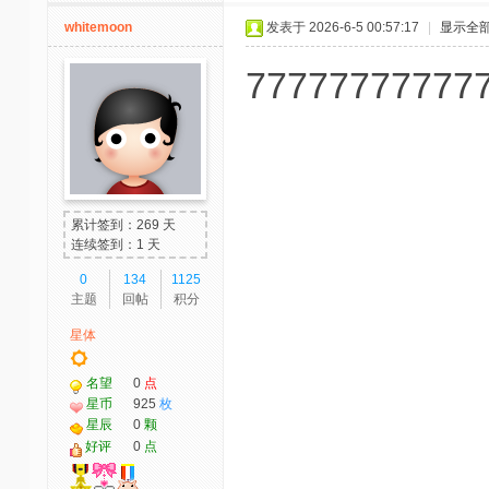
whitemoon
发表于 2026-6-5 00:57:17
|
显示全
77777777777
累计签到：269 天
连续签到：1 天
0
134
1125
主题
回帖
积分
星体
名望
0
点
星币
925
枚
星辰
0
颗
好评
0
点