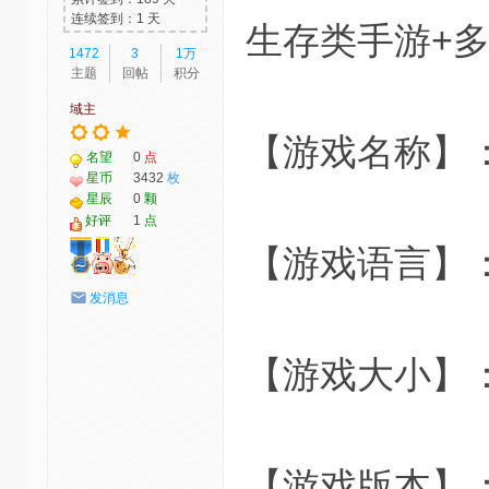
连续签到：1 天
生存类手游+
1472
3
1万
主题
回帖
积分
域主
【游戏名称】：Jur
名望
0
点
星币
3432
枚
星辰
0
颗
好评
1
点
【游戏语言】
发消息
【游戏大小】：1
【游戏版本】：2