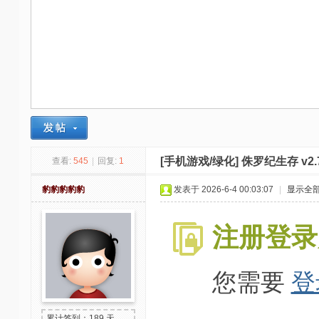
-
我
爱
辅
助
-
娱
乐
[手机游戏/绿化]
侏罗纪生存 v2.
查看:
545
|
回复:
1
网
豹豹豹豹豹
发表于 2026-6-4 00:03:07
|
显示全
-
游
注册登录
戏
源
您需要
登
码
累计签到：189 天