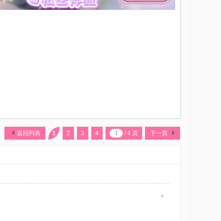
返回列表
1
2
3
4
/ 4 页
下一页
×