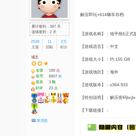
-
我
解压即玩+614辆车存档
爱
累计签到：387 天
辅
连续签到：2 天
【游戏名称】：地平线6正式版 v
助
2530
11
2万
【游戏语言】：中文
主题
回帖
积分
-
域主
娱
【游戏大小】：约 155 GB
乐
名望
100
点
【游戏地区】：海外
网
星币
6007
枚
星辰
3
颗
-
【游戏版本】：v364.933
好评
23
点
游
【特别说明】：解压密码bcjl
戏
【下载链接】：
源
码
发消息