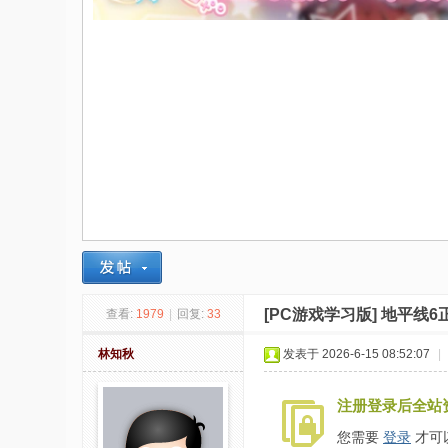
社
区
-
偏
爱
技
术
吧
-
源
[PC游戏学习版]
地平线6正
查看:
1979
|
回复:
33
码
-
林知秋
发表于 2026-6-15 08:52:07
|
科
注册登录后全站
学
刀
您需要
登录
才可