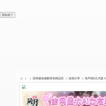
我知道了
游戏修改破解原创精品区
游戏分享
地平线6正式版 v3
偏
爱
技
术