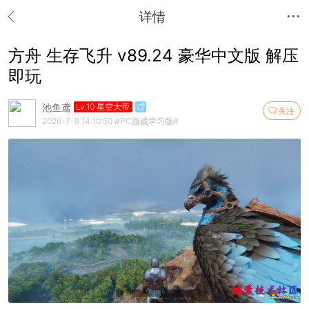
详情
方舟 生存飞升 v89.24 豪华中文版 解压
即玩
池鱼鸢
Lv.10 星空大帝
关注
2026-7-8 14:10:50
#PC游戏学习版#